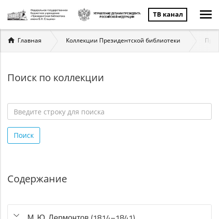
ТВ канал
Вы
Главная
Коллекции Президентской библиотеки
През
здесь
Поиск по коллекции
Введите
строку
Поиск
для
поиска
*
Содержание
М. Ю. Лермонтов (1814–1841)