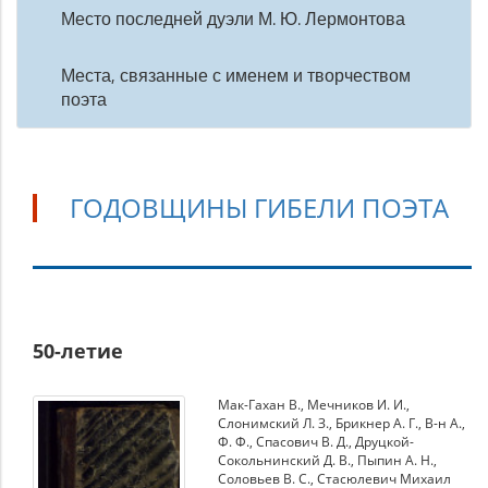
Место последней дуэли М. Ю. Лермонтова
Места, связанные с именем и творчеством
поэта
ГОДОВЩИНЫ ГИБЕЛИ ПОЭТА
Годовщины
50-летие
гибели
поэта
Мак-Гахан В.
,
Мечников И. И.
,
Слонимский Л. З.
,
Брикнер А. Г.
,
В-н А.
,
Ф. Ф.
,
Спасович В. Д.
,
Друцкой-
Сокольнинский Д. В.
,
Пыпин А. Н.
,
Соловьев В. С.
,
Стасюлевич Михаил