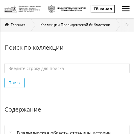
ТВ канал
Вы
Главная
Коллекции Президентской библиотеки
Госу
здесь
Поиск по коллекции
Введите
строку
Поиск
для
поиска
*
Содержание
Владимирская область: страницы истории