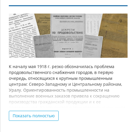
Установление
продовольственной
диктатуры
К началу мая 1918 г. резко обозначилась проблема
продовольственного снабжения городов, в первую
очередь, относящихся к крупным промышленным
центрам: Северо-Западному и Центральному районам,
Уралу. Ориентированность промышленности на
выполнение военных заказов привела к сокращению
производства гражданской продукции и к ее
подорожанию. Крестьянство в этих условиях уменьшило
сдачу зерна государству по твердым ценам, принцип
Показать полностью
которых был установлен еще в 1915 г., поскольку
свободные цены были значительно выше. Стало
процветать «мешочничество», когда жители городов