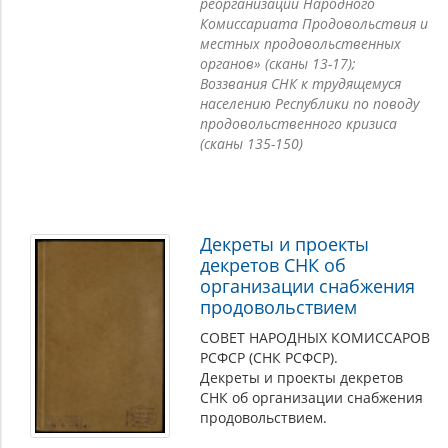
власти по организации снабжения и распределения
реорганизации Народного
продовольствия; научные издания конца 10-х-начала 20-
Комиссариата Продовольствия и
х гг., в которых отражены основные направления и
местных продовольственных
результаты продовольственной политики большевиков,
органов» (сканы 13-17);
а также общие вопросы организации централизованного
Воззвания СНК к трудящемуся
распределения продуктов питания; архивные
населению Республики по поводу
материалы, раскрывающие деятельность Народного
продовольственного кризиса
Комиссариата Продовольствия; фотографии
(сканы 135-150)
руководителей советского государства и Народных
Комиссаров Продовольствия, проводивших политику
продовольственной диктатуры.
Декреты и проекты
декретов СНК об
организации снабжения
продовольствием
СОВЕТ НАРОДНЫХ КОМИССАРОВ
РСФСР (СНК РСФСР).
Декреты и проекты декретов
СНК об организации снабжения
продовольствием.