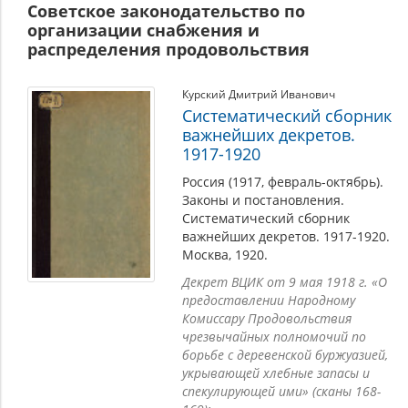
Советское законодательство по
обменивали на деньги или ценные товары
организации снабжения и
продовольствие в деревнях для собственного
распределения продовольствия
потребления или для продажи на рынке. Советское
правительство расценивало их как спекулянтов и
законодательно преследовало. Уменьшение поставок
Курский Дмитрий Иванович
хлеба из деревни вкупе с оккупацией Германией
Систематический сборник
хлебородной Украины вызвало резкое падение
важнейших декретов.
централизованных заготовок зерна: в декабре 1917 г.
1917-1920
показатели составили 136 тыс. т., в январе 1918 г. – 46
тыс. т., в апреле – 38 тыс. т.
Россия (1917, февраль-октябрь).
Законы и постановления.
В марте 1918 г. Советское правительство предприняло
Систематический сборник
попытку решить продовольственную проблему путем
важнейших декретов. 1917-1920.
налаживания с деревней товарообмена. Однако эта
Москва, 1920.
политика потерпела неудачу по причине нехватки
фонда гражданских товаров и слабости местного
Декрет ВЦИК от 9 мая 1918 г. «О
аппарата управления, который должен был
предоставлении Народному
контролировать этот процесс. Ставший реальностью в
Комиссару Продовольствия
городах голод вынудил большевиков усилить меры
чрезвычайных полномочий по
внеэкономического характера, получившие название
борьбе с деревенской буржуазией,
продовольственной диктатуры.
укрывающей хлебные запасы и
спекулирующей ими» (сканы 168-
9 мая был одобрен, а 13 мая вступил в силу декрет «О