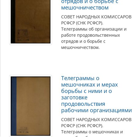
отрядов и о борьбе с
мешочничеством
СОВЕТ НАРОДНЫХ КОМИССАРОВ
РСФСР (СНК РСФСР).
Телеграммы об организации и
работе продовольственных
отрядов и о борьбе с
мешочничеством.
Телеграммы о
мешочниках и мерах
борьбы с ними и о
заготовке
продовольствия
рабочими организациями
СОВЕТ НАРОДНЫХ КОМИССАРОВ
РСФСР (СНК РСФСР).
Телеграммы о мешочниках и