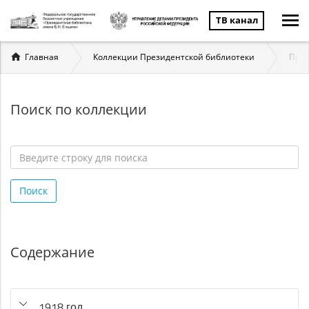
ТВ канал
Вы
Главная
Коллекции Президентской библиотеки
През
здесь
Поиск по коллекции
Введите
строку
Поиск
для
поиска
*
Содержание
1918 год