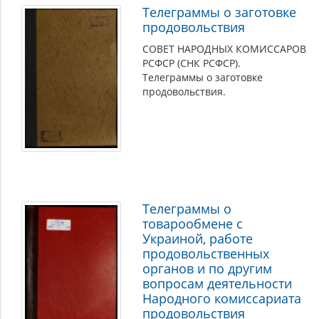
Телеграммы о заготовке
продовольствия
СОВЕТ НАРОДНЫХ КОМИССАРОВ
РСФСР (СНК РСФСР).
Телеграммы о заготовке
продовольствия.
Телеграммы о
товарообмене с
Украиной, работе
продовольственных
органов и по другим
вопросам деятельности
Народного комиссариата
продовольствия