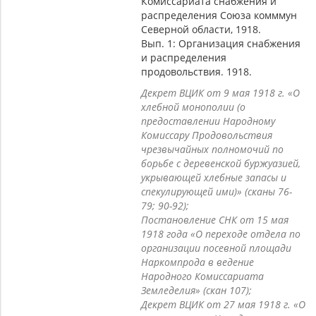
Комиссариата снабжения и
особых продовольственных отрядов «из сознательных»
распределения Союза комммун
рабочих. Их задача определялась как «организация
Северной области, 1918.
трудового крестьянства против кулаков». Численность
Вып. 1: Организация снабжения
отрядов росла с каждым месяцем и к ноябрю 1918 г.
и распределения
составила 72 тыс. человек. Они были распущены только
продовольствия. 1918.
в конце Гражданской войны. Проводником
продовольственной политики большевиков на местах
Декрет ВЦИК от 9 мая 1918 г. «О
также стали комитеты крестьянской бедноты,
хлебной монополии (о
учрежденные 11 июня. Однако уже к концу года они
предоставлении Народному
были слиты с Советами, что в определенной степени
Комиссару Продовольствия
являлось признанием большевиками
чрезвычайных полномочий по
нежизнеспособности этого института.
борьбе с деревенской буржуазией,
укрывающей хлебные запасы и
Чрезвычайные меры привели к повышению сборов
спекулирующей ими)» (сканы 76-
зерна. Если в ходе хлебозаготовительной кампании 1916-
79; 90-92);
1917 гг. в стране было заготовлено 320 млн пудов зерна,
Постановление СНК от 15 мая
а в кампанию 1917-1918 гг. удалось собрать всего 50 млн
1918 года «О переходе отдела по
пудов, то в период 1918-1919 гг. сбор составил 107,9 млн
организации посевной площади
пудов хлеба, крупы и зернового фуража; в период 1919-
Наркомпрода в ведение
1920 гг. - 212,5 млн пудов; в период 1920-1921 гг. - 367
Народного Комиссариата
млн пудов.
Земледелия» (скан 107);
В коллекции представлены сборники декретов советской
Декрет ВЦИК от 27 мая 1918 г. «О