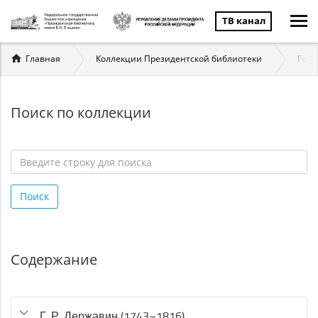
ТВ канал
Вы
Главная
Коллекции Президентской библиотеки
Госу
здесь
Поиск по коллекции
Введите
строку
Поиск
для
поиска
*
Содержание
Г. Р. Державин (1743–1816)