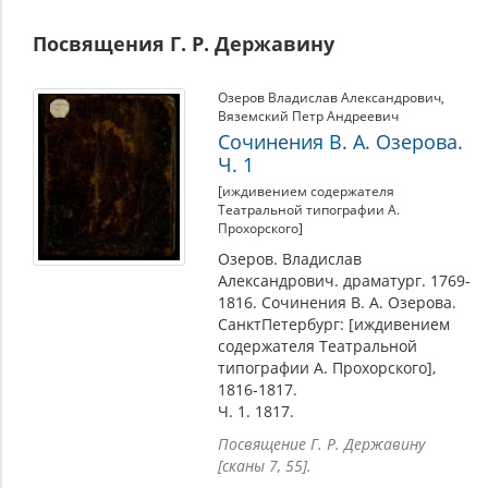
Память
Посвящения Г. Р. Державину
о
Г.
Озеров Владислав Александрович
,
Р.
Вяземский Петр Андреевич
Державине
Сочинения В. А. Озерова.
Ч. 1
[иждивением содержателя
Театральной типографии А.
Прохорского]
Озеров. Владислав
Александрович. драматург. 1769-
1816. Сочинения В. А. Озерова.
СанктПетербург: [иждивением
содержателя Театральной
типографии А. Прохорского],
1816-1817.
Ч. 1. 1817.
Посвящение Г. Р. Державину
[сканы 7, 55].