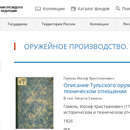
Главная
Коллекции
Каталог фондов
Пои
навигация
Государика
Территория России
Коллекции
Рег
ОРУЖЕЙНОЕ ПРОИЗВОДСТВО.
Оружейное
Гамель Иосиф Христианович
Описание Тульского оруж
производство.
техническом отношении
Тульский
В тип. Августа Семена
оружейный
Гамель, Иосиф Христианович (17
завод
историческом и техническом отн
1826
РГБ