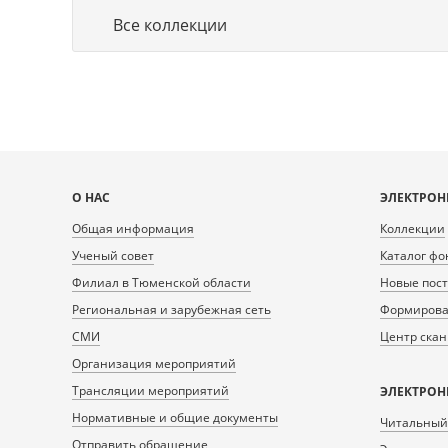
Все коллекции
Карта
О НАС
ЭЛЕКТРОН
сайта
Общая информация
Коллекции
Ученый совет
Каталог фо
Филиал в Тюменской области
Новые пос
Региональная и зарубежная сеть
Формирован
СМИ
Центр ска
Организация мероприятий
Трансляции мероприятий
ЭЛЕКТРОН
Нормативные и общие документы
Читальный
Отправить обращение