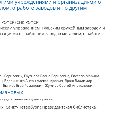
угими учреждениями и организациями о
лом, о работе заводов и по другим
СФСР (СНК РСФСР).
йским управлением, Тульским оружейным заводом и
зациями о снабжении заводов металлом, о работе
рь Борисович
,
Грузнова Елена Борисовна
,
Евсеева Марина
ич
,
Вдовиченко Антон Александрович
,
Ярош Владимир
ч
,
Бычков Егор Романович
,
Жужнев Сергей Анатольевич
Романовых
государственный музей оружия
х. Санкт-Петербург : Президентская библиотека,