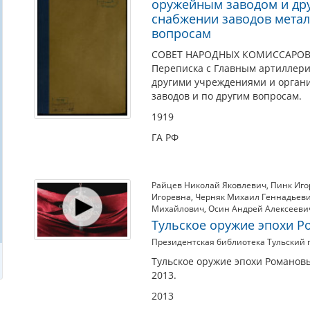
оружейным заводом и др
снабжении заводов метал
вопросам
СОВЕТ НАРОДНЫХ КОМИССАРОВ Р
Переписка с Главным артиллери
другими учреждениями и органи
заводов и по другим вопросам.
1919
ГА РФ
Райцев Николай Яковлевич
,
Пинк Иго
Игоревна
,
Черняк Михаил Геннадьев
Михайлович
,
Осин Андрей Алексееви
Тульское оружие эпохи 
Президентская библиотека Тульский 
Тульское оружие эпохи Романовы
2013.
2013