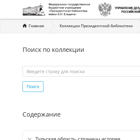
Вы
Главная
Коллекции Президентской библиотеки
здесь
Поиск по коллекции
Введите
строку
Поиск
для
поиска
*
Содержание
Тульская область: страницы истории