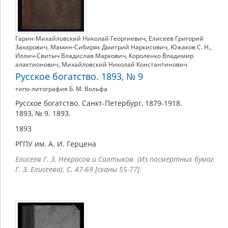
Гарин-Михайловский Николай Георгиевич
,
Елисеев Григорий
Захарович
,
Мамин-Сибиряк Дмитрий Наркисович
,
Южаков С. Н.
,
Иллич-Свитыч Владислав Маркович
,
Короленко Владимир
алактионович
,
Михайловский Николай Константинович
Русское богатство. 1893, № 9
типо-литография Б. М. Вольфа
Русское богатство. Санкт-Петербург, 1879-1918.
1893, № 9. 1893.
1893
РГПУ им. А. И. Герцена
Елисеев Г. З. Некрасов и Салтыков. (Из посмертных бумаг
Г. З. Елисеева). С. 47-69 [сканы 55-77].