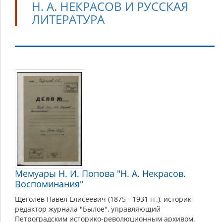
Н. А. НЕКРАСОВ И РУССКАЯ
ЛИТЕРАТУРА
Н.
А.
Некрасов
и
русская
литература
Мемуары Н. И. Попова "Н. А. Некрасов.
Воспоминания"
Щеголев Павел Елисеевич (1875 - 1931 гг.), историк,
редактор журнала "Былое", управляющий
Петроградским историко-революционным архивом.