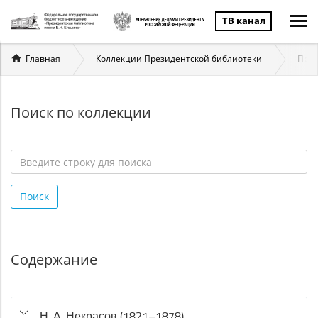
ТВ канал
Вы
Главная
Коллекции Президентской библиотеки
През
здесь
Поиск по коллекции
Введите
строку
Поиск
для
поиска
*
Содержание
Н. А. Некрасов (1821–1878)