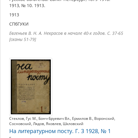
1913, № 10. 1913.
1913
СПбГУКИ
Евгеньев В. Н. А. Некрасов в начале 40-х годов. С. 37-65
[сканы 51-79]
Стеклов
,
Гус М.
,
Бонч-Бруевич Вл.
,
Ермилов В.
,
Воронский
,
Сосновский
,
Лядов
,
Яковлев
,
Шкловский
На литературном посту. Г. 3 1928, № 1