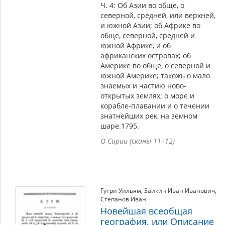
Ч. 4: Об Азии во обще, о
северной, средней, или верхней,
и южной Азии; об Африке во
обще, северной, средней и
южной Африке, и об
африканских островах; об
Америке во обще, о северной и
южной Америке; такожь о мало
знаемых и чаcтию ново-
открытых землях; о море и
корабле-плавании и о течении
знатнейших рек, на земном
шаре.1795.
О Сирии (сканы 11–12)
Гутри Уильям
,
Заикин Иван Иванович
,
Степанов Иван
Новейшая всеобщая
география. или Описание