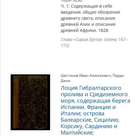
Ч. 1: Содержащая в себе
введение, общее обозрение
древнего света, описание
древней Азии и описание
древней Африки. 1828.
Глава «Сирия (Syria)» (сканы 167–
173)
Шестаков Иван Алексеевич
,
Парди
Джон
Лоция Гибралтарского
пролива и Средиземного
моря, содержащая берега
Испании, Франции и
Италии; острова
Балеарские, Сицилию,
Корсику, Сардинию и
Малтийские;