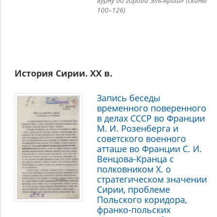
Бурну до города Эль-Ариш» (сканы
100–126)
История Сирии. XX в.
Запись беседы
временного поверенного
в делах СССР во Франции
М. И. Розенберга и
советского военного
атташе во Франции С. И.
Венцова-Кранца с
полковником Х. о
стратегическом значении
Сирии, проблеме
Польского коридора,
франко-польских