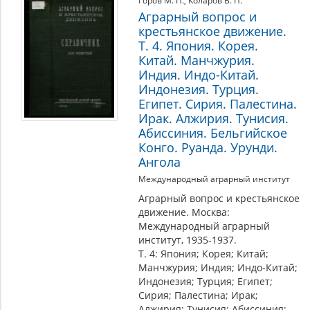
Горов М. П.
,
Коларов В. П.
Аграрный вопрос и
крестьянское движение.
Т. 4. Япония. Корея.
Китай. Манчжурия.
Индия. Индо-Китай.
Индонезия. Турция.
Египет. Сирия. Палестина.
Ирак. Алжирия. Тунисия.
Абиссиния. Бельгийское
Конго. Руанда. Урунди.
Ангола
Международный аграрный институт
Аграрный вопрос и крестьянское
движение. Москва:
Международный аграрный
институт, 1935-1937.
Т. 4: Япония; Корея; Китай;
Манчжурия; Индия; Индо-Китай;
Индонезия; Турция; Египет;
Сирия; Палестина; Ирак;
Алжирия; Тунисия; Абиссиния;