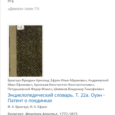
РГБ
«Дамаск» (скан 71)
Брокгауз Фридрих Арнольд
,
Ефрон Илья Абрамович
,
Андреевский
Иван Ефимович
,
Арсеньев Константин Константинович
,
Петрушевский Фёдор Фомич
,
Шевяков Владимир Тимофеевич
Энциклопедический словарь. Т. 22а. Оуэн -
Патент о поединках
Ф. А. Брокгауз, И. А. Ефрон
Брокгауз. Фридрих Арнольд. 1772-1823.