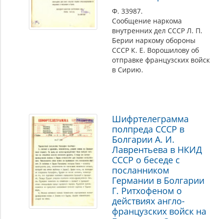
Ф. 33987.
Сообщение наркома
внутренних дел СССР Л. П.
Берии наркому обороны
СССР К. Е. Ворошилову об
отправке французских войск
в Сирию.
Шифртелеграмма
полпреда СССР в
Болгарии А. И.
Лаврентьева в НКИД
СССР о беседе с
посланником
Германии в Болгарии
Г. Ритхофеном о
действиях англо-
французских войск на