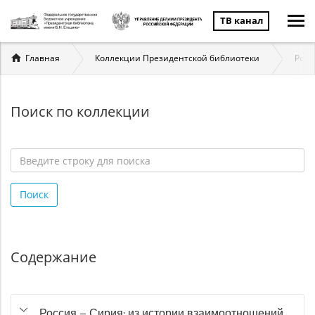
ТВ канал
Вы
Главная
Коллекции Президентской библиотеки
Росс
здесь
Поиск по коллекции
Введите
строку
Поиск
для
поиска
*
Содержание
Россия – Сирия: из истории взаимоотношений