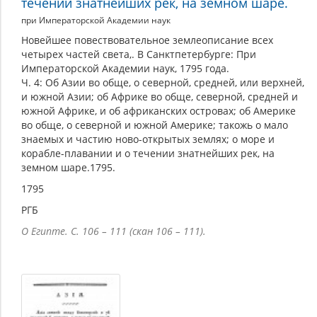
течении знатнейших рек, на земном шаре.
при Императорской Академии наук
Новейшее повествовательное землеописание всех
четырех частей света,. В Санктпетербурге: При
Императорской Академии наук, 1795 года.
Ч. 4: Об Азии во обще, о северной, средней, или верхней,
и южной Азии; об Африке во обще, северной, средней и
южной Африке, и об африканских островах; об Америке
во обще, о северной и южной Америке; такожь о мало
знаемых и чаcтию ново-открытых землях; о море и
корабле-плавании и о течении знатнейших рек, на
земном шаре.1795.
1795
РГБ
О Египте. С. 106 – 111 (скан 106 – 111).