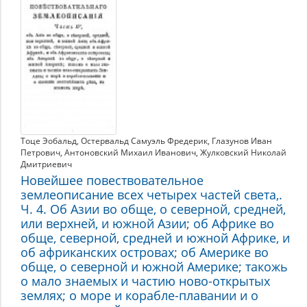
Тоце Эобальд
,
Остервальд Самуэль Фредерик
,
Глазунов Иван
Петрович
,
Антоновский Михаил Иванович
,
Жулковский Николай
Дмитриевич
Новейшее повествовательное
землеописание всех четырех частей света,.
Ч. 4. Об Азии во обще, о северной, средней,
или верхней, и южной Азии; об Африке во
обще, северной, средней и южной Африке, и
об африканских островах; об Америке во
обще, о северной и южной Америке; такожь
о мало знаемых и чаcтию ново-открытых
землях; о море и корабле-плавании и о