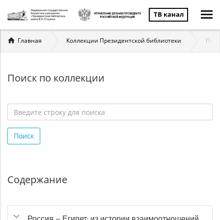
ТВ канал
Вы
Главная
Коллекции Президентской библиотеки
През
здесь
Поиск по коллекции
Введите
строку
Поиск
для
поиска
*
Содержание
Россия – Египет: из истории взаимоотношений