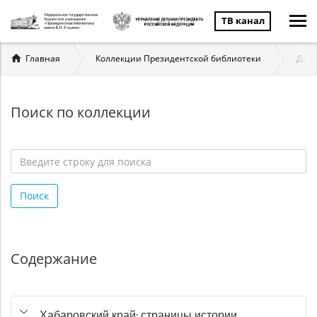
ТВ канал
Вы
Главная
Коллекции Президентской библиотеки
Даль
здесь
Поиск по коллекции
Введите
строку
Поиск
для
поиска
*
Содержание
Хабаровский край: страницы истории