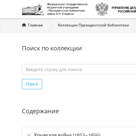
Вы
Главная
Коллекции Президентской библиотеки
здесь
Поиск по коллекции
Введите
строку
Поиск
для
поиска
*
Содержание
Крымская война (1853–1856)