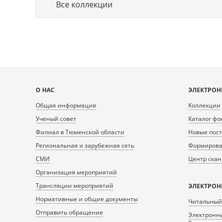
Все коллекции
Карта
О НАС
ЭЛЕКТРОН
сайта
Общая информация
Коллекции
Ученый совет
Каталог фо
Филиал в Тюменской области
Новые пос
Региональная и зарубежная сеть
Формирован
СМИ
Центр ска
Организация мероприятий
Трансляции мероприятий
ЭЛЕКТРОН
Нормативные и общие документы
Читальный
Отправить обращение
Электронны