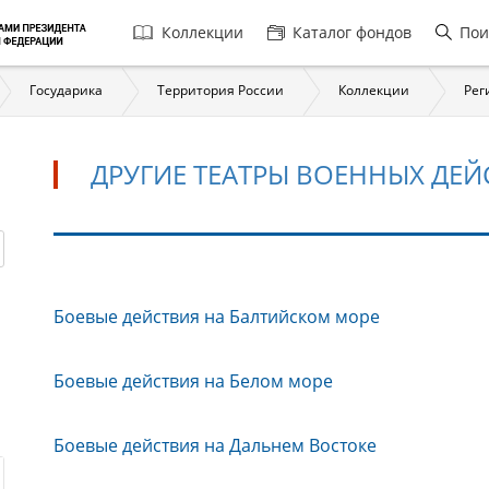
Главная
Коллекции
Каталог фондов
Пои
навигация
Государика
Территория России
Коллекции
Рег
ДРУГИЕ ТЕАТРЫ ВОЕННЫХ ДЕ
Другие
Боевые действия на Балтийском море
театры
военных
действий
Боевые действия на Белом море
Боевые действия на Дальнем Востоке