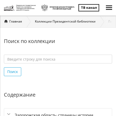
ТВ канал
Вы
Главная
Коллекции Президентской библиотеки
Госу
здесь
Поиск по коллекции
Введите
строку
Поиск
для
поиска
*
Содержание
Запорожская область: страницы истории