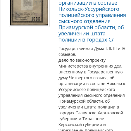
организации в составе
Никольск-Уссурийского
полицейского управления
сыскного отделения
Приамурской области, об
увеличении штата
полиции в городах Сл
Государственная Дума I, II, III и IV
созывов.
Дело по законопроекту
Министерства внутренних дел,
внесенному в Государственную
думу Четвертого созыва, об
организации в составе Никольск-
Уссурийского полицейского
управления сыскного отделения
Приамурской области, об
увеличении штата полиции в
городах Славянске Харьковской
губернии и Тирасполе
Херсонской губернии и
учреждении полицейского