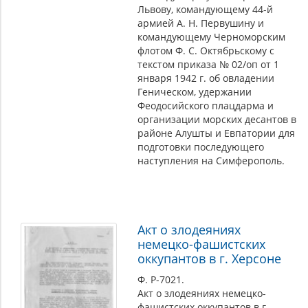
Львову, командующему 44-й
армией А. Н. Первушину и
командующему Черноморским
флотом Ф. С. Октябрьскому с
текстом приказа № 02/оп от 1
января 1942 г. об овладении
Геническом, удержании
Феодосийского плацдарма и
организации морских десантов в
районе Алушты и Евпатории для
подготовки последующего
наступления на Симферополь.
Акт о злодеяниях
немецко-фашистских
оккупантов в г. Херсоне
Ф. Р-7021.
Акт о злодеяниях немецко-
фашистских оккупантов в г.