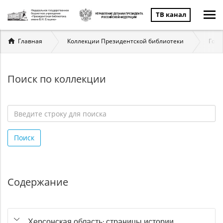
ТВ канал
Вы
Главная
Коллекции Президентской библиотеки
Госу
здесь
Поиск по коллекции
Введите
строку
Поиск
для
поиска
*
Содержание
Херсонская область: страницы истории