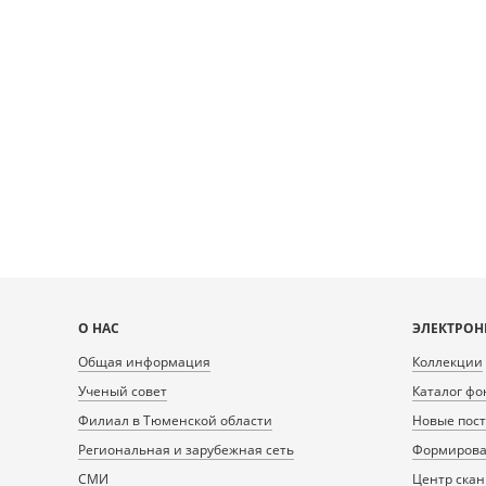
Карта
О НАС
ЭЛЕКТРОН
сайта
Общая информация
Коллекции
Ученый совет
Каталог фо
Филиал в Тюменской области
Новые пос
Региональная и зарубежная сеть
Формирован
СМИ
Центр ска