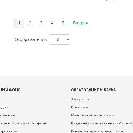
Страницы
1
2
3
4
5
Вперед
Отображать по
НЫЙ ФОНД
ОБРАЗОВАНИЕ И НАУКА
Экскурсии
ндов
Выставки
тупления
Мультимедийные уроки
ие и обработка ресурсов
Видеолекторий «Знание о России»
нирования
Конференции, круглые столы