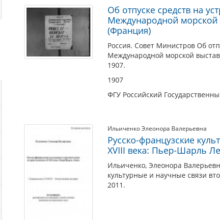
Об отпуске средств на ус
Международной морской в
(Франция)
Россия. Совет Министров Об отпу
Международной морской выставке
1907.
1907
ФГУ Российский Государственн
Ильиченко Элеонора Валерьевна
Русско-французские куль
XVIII века: Пьер-Шарль Л
Ильиченко, Элеонора Валерьевна
культурные и научные связи вто
2011.