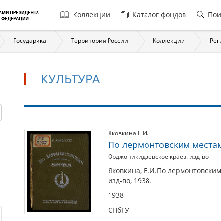
Главная
Коллекции
Каталог фондов
Пои
навигация
Государика
Территория России
Коллекции
Рег
КУЛЬТУРА
Культура
Яковкина Е.И.
По лермонтовским места
Орджоникидзевское краев. изд-во
Яковкина, Е.И.По лермонтовским
изд-во, 1938.
1938
СПбГУ