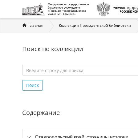
Вы
Главная
Коллекции Президентской библиотеки
здесь
Поиск по коллекции
Введите
строку
Поиск
для
поиска
*
Содержание
Ставропольский край: страницы истории