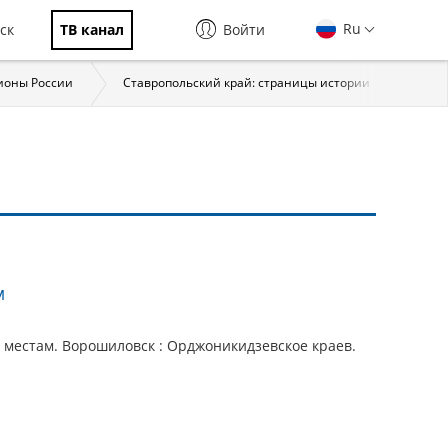
Ru
ск
ТВ канал
Войти
ионы России
Ставропольский край: страницы истории
Нар
м
 местам. Ворошиловск : Орджоникидзевское краев.