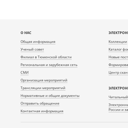
Карта
О НАС
ЭЛЕКТРОН
сайта
Общая информация
Коллекции
Ученый совет
Каталог фо
Филиал в Тюменской области
Новые пос
Региональная и зарубежная сеть
Формирован
СМИ
Центр ска
Организация мероприятий
Трансляции мероприятий
ЭЛЕКТРОН
Нормативные и общие документы
Читальный
Отправить обращение
Электронны
России и з
Контактная информация