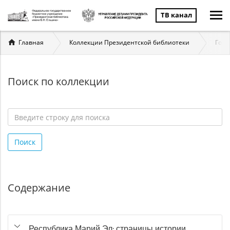
ТВ канал
Вы
Главная
Коллекции Президентской библиотеки
Госу
здесь
Поиск по коллекции
Введите
строку
Поиск
для
поиска
*
Содержание
Республика Марий Эл: страницы истории