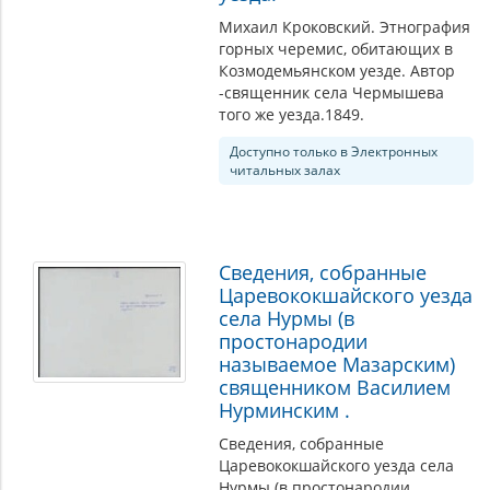
Михаил Кроковский. Этнография
горных черемис, обитающих в
Козмодемьянском уезде. Автор
-священник села Чермышева
того же уезда.1849.
Доступно только в Электронных
читальных залах
Сведения, собранные
Царевококшайского уезда
села Нурмы (в
простонародии
называемое Мазарским)
священником Василием
Нурминским .
Сведения, собранные
Царевококшайского уезда села
Нурмы (в простонародии