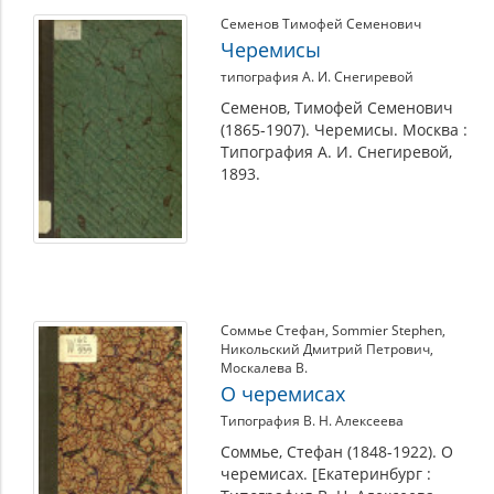
Семенов Тимофей Семенович
Черемисы
типография А. И. Снегиревой
Семенов, Тимофей Семенович
(1865-1907). Черемисы. Москва :
Типография А. И. Снегиревой,
1893.
Соммье Стефан
,
Sommier Stephen
,
Никольский Дмитрий Петрович
,
Москалева В.
О черемисах
Типография В. Н. Алексеева
Соммье, Стефан (1848-1922). О
черемисах. [Екатеринбург :