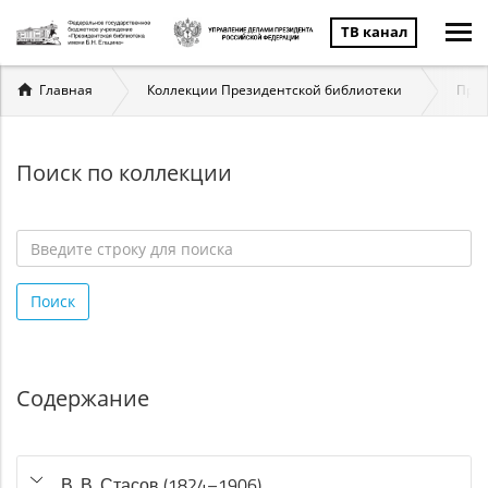
ТВ канал
Вы
Главная
Коллекции Президентской библиотеки
През
здесь
Поиск по коллекции
Введите
строку
Поиск
для
поиска
*
Содержание
В. В. Стасов (1824–1906)