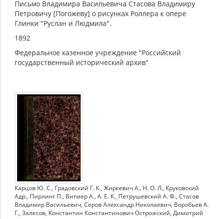
Письмо Владимира Васильевича Стасова Владимиру
Петровичу [Погожеву] о рисунках Роллера к опере
Глинки "Руслан и Людмила".
1892
Федеральное казенное учреждение "Российский
государственный исторический архив"
Карцов Ю. С.
,
Градовский Г. К.
,
Жиркевич А.
,
Н. О. Л.
,
Круковский
Адр.
,
Пирлинг П.
,
Витмер А.
,
А. Е. К.
,
Петрушевский А. Ф.
,
Стасов
Владимир Васильевич
,
Серов Александр Николаевич
,
Воробьев А.
Г.
,
Залесов
,
Константин Константинович Острожский
,
Димитрий