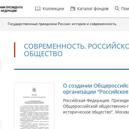
Главная
Коллекции
Каталог фондов
Пои
навигация
Государственные праздники России: история и современность
СОВРЕМЕННОСТЬ. РОССИЙСК
ОБЩЕСТВО
Современность.
О создании Общероссийс
организации "Российское
Российское
военно-
Российская Федерация. Президент
Общероссийской общественно-го
историческое
историческое общество". Москва
общество