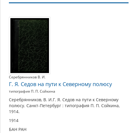
Экспедиция
Георгия
Седова
на
шхуне
«Святой
Фока»
к
Серебрянников В. И.
Северному
Г. Я. Седов на пути к Северному полюсу
полюсу
типография П. П. Сойкина
Серебрянников, В. И.Г. Я. Седов на пути к Северному
полюсу. Санкт-Петербург : типография П. П. Сойкина,
1914.
1914
БАН РАН