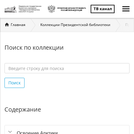
ТВ канал
Вы
Главная
Коллекции Президентской библиотеки
През
здесь
Поиск по коллекции
Введите
строку
Поиск
для
поиска
*
Содержание
Освоение Арктики