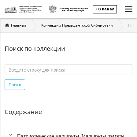
ТВ канал
Вы
Главная
Коллекции Президентской библиотеки
Патр
здесь
Поиск по коллекции
Введите
строку
Поиск
для
поиска
*
Содержание
Патриотические маршруты (Маршруты памяти