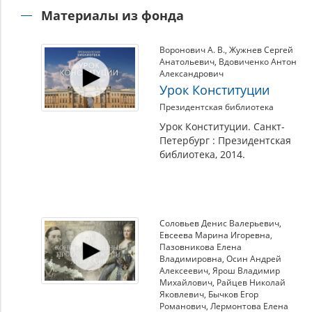
Материалы из фонда
Воронович А. В.
,
Жужнев Сергей
Анатольевич
,
Вдовиченко Антон
Александрович
Урок Конституции
Президентская библиотека
Урок Конституции. Санкт-
Петербург : Президентская
библиотека, 2014.
Соловьев Денис Валерьевич
,
Евсеева Марина Игоревна
,
Пазовникова Елена
Владимировна
,
Осин Андрей
Алексеевич
,
Ярош Владимир
Михайлович
,
Райцев Николай
Яковлевич
,
Бычков Егор
Романович
,
Лермонтова Елена