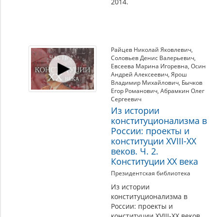
2014.
Райцев Николай Яковлевич
,
Соловьев Денис Валерьевич
,
Евсеева Марина Игоревна
,
Осин
Андрей Алексеевич
,
Ярош
Владимир Михайлович
,
Бычков
Егор Романович
,
Абрамкин Олег
Сергеевич
Из истории
конституционализма в
России: проекты и
конституции XVIII-XX
веков. Ч. 2.
Конституции XX века
Президентская библиотека
Из истории
конституционализма в
России: проекты и
конституции XVIII-XX веков.