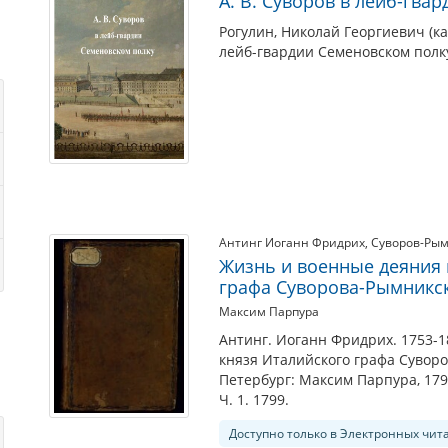
А. В. Суворов в лейб-гва
Рогулин, Николай Георгиевич (ка
лейб-гвардии Семеновском полку
Антинг Иоганн Фридрих
,
Суворов-Рым
Жизнь и военные деяния 
графа Суворова-Рымникск
Максим Парпура
Антинг. Иоганн Фридрих. 1753-1
князя Италийского графа Суворо
Петербург: Максим Парпура, 179
Ч. 1. 1799.
Доступно только в Электронных чит