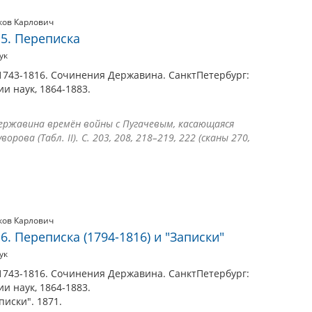
ков Карлович
 5. Переписка
ук
1743-1816. Сочинения Державина. СанктПетербург:
и наук, 1864-1883.
Державина времён войны с Пугачевым, касающаяся
орова (Табл. II). С. 203, 208, 218–219, 222 (сканы 270,
ков Карлович
6. Переписка (1794-1816) и "Записки"
ук
1743-1816. Сочинения Державина. СанктПетербург:
и наук, 1864-1883.
писки". 1871.