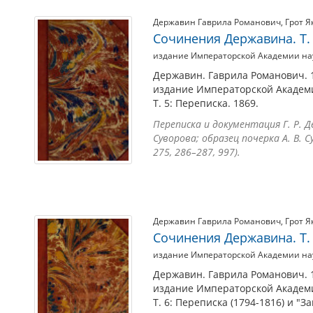
Державин Гаврила Романович
,
Грот Я
Сочинения Державина. Т.
издание Императорской Академии на
Державин. Гаврила Романович. 
издание Императорской Академи
Т. 5: Переписка. 1869.
Переписка и документация Г. Р. 
Суворова; образец почерка А. В. Сув
275, 286–287, 997).
Державин Гаврила Романович
,
Грот Я
Сочинения Державина. Т. 
издание Императорской Академии на
Державин. Гаврила Романович. 
издание Императорской Академи
Т. 6: Переписка (1794-1816) и "За