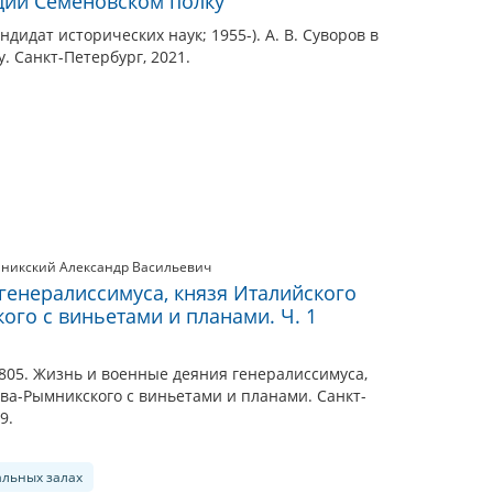
рдии Семеновском полку
ндидат исторических наук; 1955-). А. В. Суворов в
. Санкт-Петербург, 2021.
никский Александр Васильевич
генералиссимуса, князя Италийского
ого с виньетами и планами. Ч. 1
805. Жизнь и военные деяния генералиссимуса,
ва-Рымникского с виньетами и планами. Санкт-
9.
альных залах