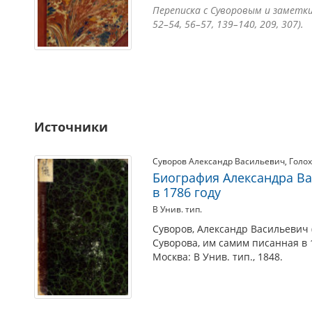
Переписка с Суворовым и заметки о
52–54, 56–57, 139–140, 209, 307).
Источники
Суворов Александр Васильевич
,
Голо
Биография Александра Ва
в 1786 году
В Унив. тип.
Суворов, Александр Васильевич 
Суворова, им самим писанная в 1
Москва: В Унив. тип., 1848.