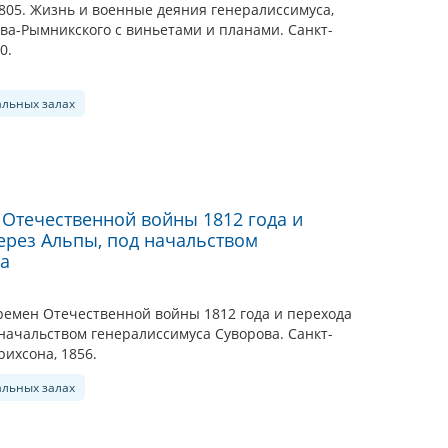
805. Жизнь и военные деяния генералиссимуса,
ва-Рымникского с виньетами и планами. Санкт-
0.
альных залах
Отечественной войны 1812 года и
через Альпы, под начальством
ва
ремен Отечественной войны 1812 года и перехода
 начальством генералиссимуса Суворова. Санкт-
рихсона, 1856.
альных залах