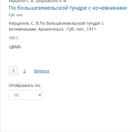
Керцелли С. В.
,
Шидловский А. Ф.
По большеземельской тундре с кочевниками
Губ. тип.
Керцелли, С. В.По большеземельской тундре с
кочевниками. Архангельск : Губ. тип., 1911.
1911
ЦВМБ
Страницы
1
2
Вперед
Отображать по