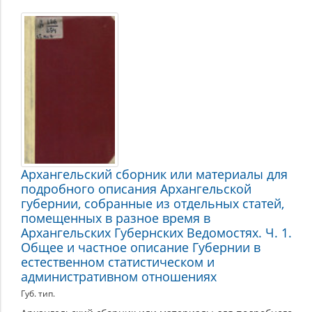
Регион
в
конце
XIX
–
начале
ХХ
века
Архангельский сборник или материалы для
подробного описания Архангельской
губернии, собранные из отдельных статей,
помещенных в разное время в
Архангельских Губернских Ведомостях. Ч. 1.
Общее и частное описание Губернии в
естественном статистическом и
административном отношениях
Губ. тип.