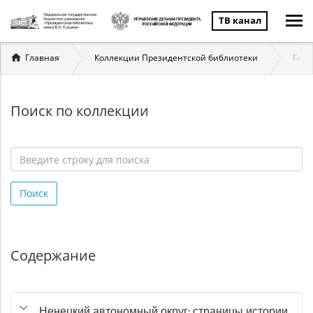
ТВ канал
Вы
Главная
Коллекции Президентской библиотеки
Госу
здесь
Поиск по коллекции
Введите
строку
Поиск
для
поиска
*
Содержание
Ненецкий автономный округ: страницы истории