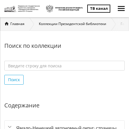
ТВ канал
Вы
Главная
Коллекции Президентской библиотеки
Госу
здесь
Поиск по коллекции
Введите
строку
Поиск
для
поиска
*
Содержание
Ямало-Ненецкий автономный округ: страницы