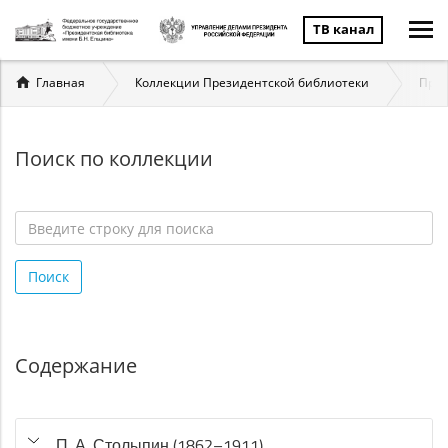
ТВ канал
Вы
Главная
Коллекции Президентской библиотеки
През
здесь
Поиск по коллекции
Введите
строку
Поиск
для
поиска
*
Содержание
П. А. Столыпин (1862–1911)