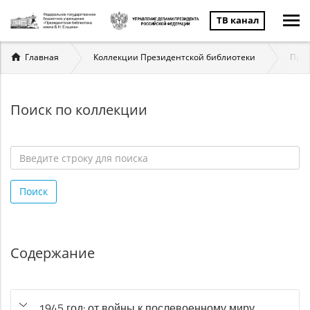
ТВ канал
Вы
Главная
Коллекции Президентской библиотеки
През
здесь
Поиск по коллекции
Введите
строку
Поиск
для
поиска
*
Содержание
1945 год: от войны к послевоенному миру