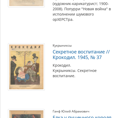
(художник-карикатурист; 1900-
2008). Попурри "Новая война" в
исполнении шумового
орХЕРСТра.
Кукрыниксы
Секретное воспитание //
Крокодил. 1945, № 37
Крокодил.
Кукрыниксы. Секретное
воспитание.
Ганф Юлий Абрамович
Елка у пушечного короля