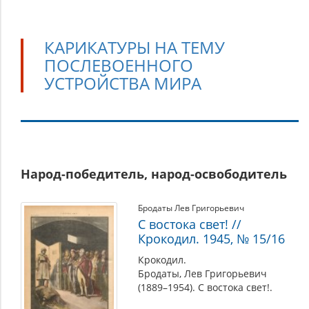
КАРИКАТУРЫ НА ТЕМУ
ПОСЛЕВОЕННОГО
УСТРОЙСТВА МИРА
Карикатуры
Народ-победитель, народ-освободитель
на
тему
Бродаты Лев Григорьевич
послевоенного
С востока свет! //
устройства
Крокодил. 1945, № 15/16
мира
Крокодил.
Бродаты, Лев Григорьевич
(1889–1954). С востока свет!.