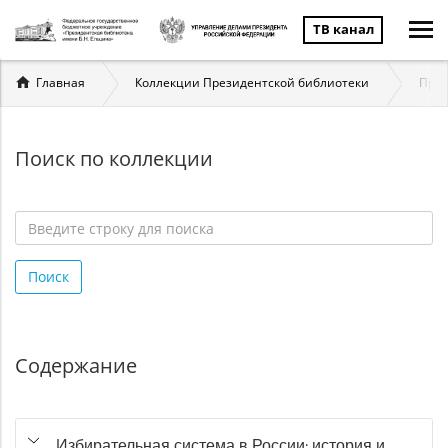
ТВ канал
Вы
Главная
Коллекции Президентской библиотеки
През
здесь
Поиск по коллекции
Введите
строку
Поиск
для
поиска
*
Содержание
Избирательная система в России: история и