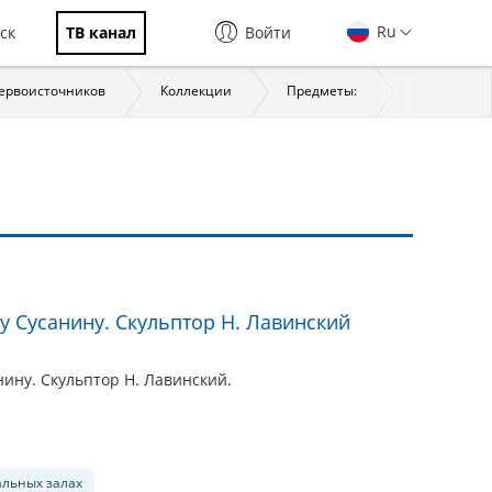
Ru
ск
ТВ канал
Войти
первоисточников
Коллекции
Предметы:
История
у Сусанину. Скульптор Н. Лавинский
ину. Скульптор Н. Лавинский.
альных залах