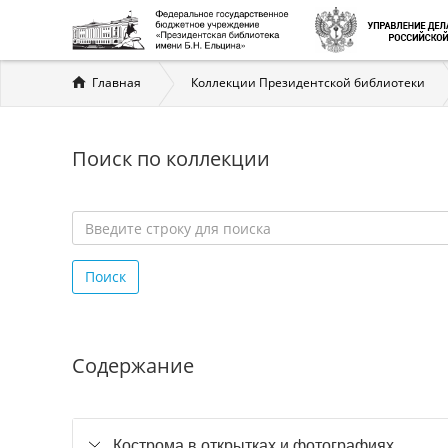
Вы
Главная
Коллекции Президентской библиотеки
здесь
Поиск по коллекции
Введите
строку
Поиск
для
поиска
*
Содержание
Кострома в открытках и фотографиях