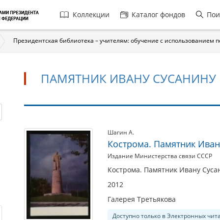
Главная
Коллекции
Каталог фондов
Пои
навигация
Президентская библиотека – учителям: обучение с использованием 
ПАМЯТНИК ИВАНУ СУСАНИНУ
Памятник
Шагин А.
Кострома. Памятник Иван
Ивану
Издание Министерства связи СССР
Сусанину
Кострома. Памятник Ивану Сусан
2012
Галерея Третьякова
Доступно только в Электронных чит