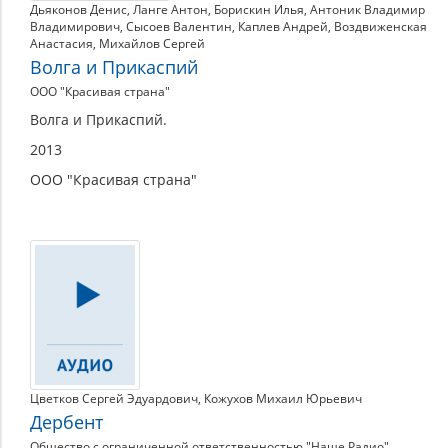
Дьяконов Денис
,
Ланге Антон
,
Борискин Илья
,
Антоник Владимир
Владимирович
,
Сысоев Валентин
,
Каплев Андрей
,
Воздвиженская
Анастасия
,
Михайлов Сергей
Волга и Прикаспий
ООО "Красивая страна"
Волга и Прикаспий.
2013
ООО "Красивая страна"
Цветков Сергей Эдуардович
,
Кожухов Михаил Юрьевич
Дербент
Общество с ограниченной ответственностью "Наше Радио"