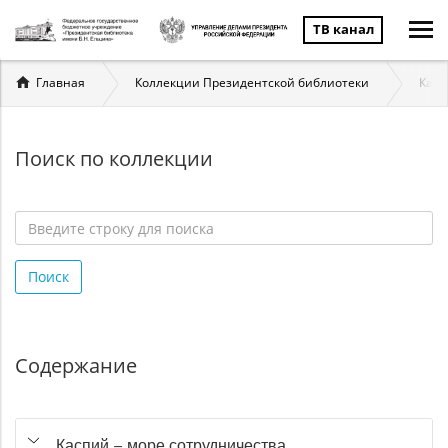
ТВ канал
Вы
Главная
Коллекции Президентской библиотеки
Касп
здесь
Поиск по коллекции
Введите
строку
Поиск
для
поиска
*
Содержание
Каспий – море сотрудничества