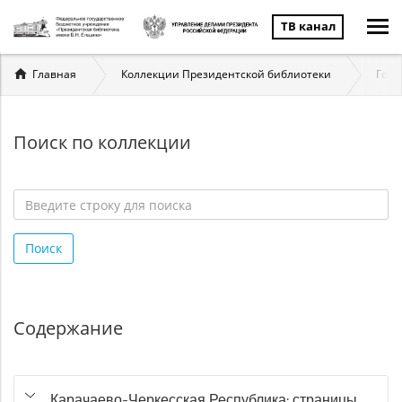
ТВ канал
Вы
Главная
Коллекции Президентской библиотеки
Госу
здесь
Поиск по коллекции
Введите
строку
Поиск
для
поиска
*
Содержание
Карачаево-Черкесская Республика: страницы