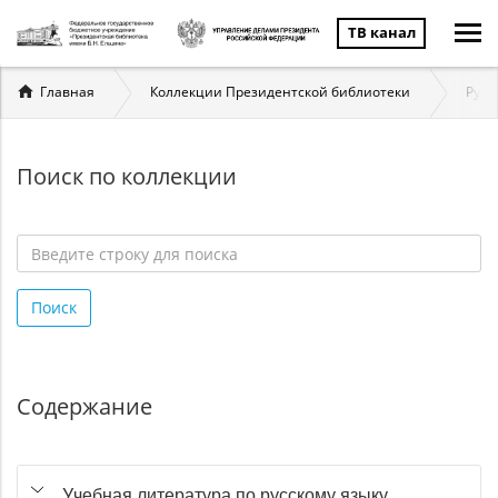
ТВ канал
Вы
Главная
Коллекции Президентской библиотеки
Русс
здесь
Поиск по коллекции
Введите
строку
Поиск
для
поиска
*
Содержание
Учебная литература по русскому языку