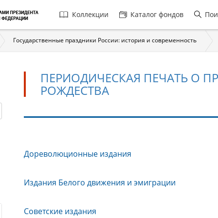
Главная
Коллекции
Каталог фондов
Пои
навигация
Государственные праздники России: история и современность
ПЕРИОДИЧЕСКАЯ ПЕЧАТЬ О П
РОЖДЕСТВА
Периодическая
Дореволюционные издания
печать
о
праздновании
Издания Белого движения и эмиграции
Нового
года
Советские издания