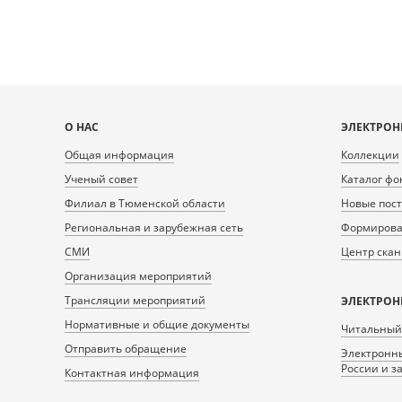
Карта
О НАС
ЭЛЕКТРОН
сайта
Общая информация
Коллекции
Ученый совет
Каталог фо
Филиал в Тюменской области
Новые пос
Региональная и зарубежная сеть
Формирован
СМИ
Центр ска
Организация мероприятий
Трансляции мероприятий
ЭЛЕКТРОН
Нормативные и общие документы
Читальный
Отправить обращение
Электронны
России и з
Контактная информация