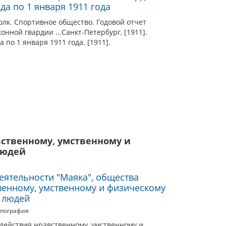
ода по 1 января 1911 года
лк. Спортивное общество. Годовой отчет
нной гвардии ...Санкт-Петербург, [1911].
да по 1 января 1911 года. [1911].
вственному, умственному и
людей
еятельности "Маяка", общества
венному, умственному и физическому
 людей
ипография
одействия нравственному, умственному и