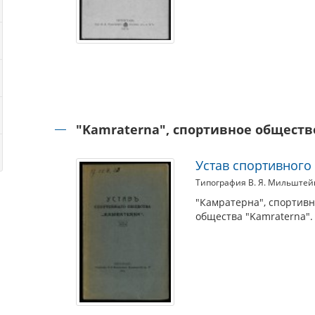
"Kamraterna", спортивное обществ
Устав спортивного
Типография В. Я. Мильштей
"Камратерна", спортивн
общества "Kamraterna".