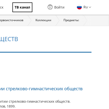
Ru
ск
ТВ канал
Войти
первоисточников
Коллекции
Предметы:
История
ЩЕСТВ
ии стрелково-гимнастических обществ
итии стрелково-гимнастических обществ.
лов, 1899.