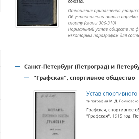
союзах.
Отношение привлечения учащихся
Об установлении нового порядка
спорту (сканы 306-310)
Нормальный устав обществ по фи
некоторым параграфам для соста
Санкт-Петербург (Петроград) и Петерб
"Графская", спортивное общество
Устав спортивного 
типография М. Д. Ломковско
Графская, спортивное о
"Графская". 1915 год. П