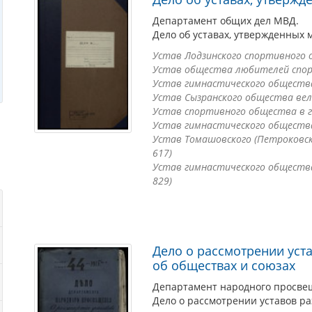
Департамент общих дел МВД.
Дело об уставах, утвержденных 
Устав Лодзинского спортивного о
Устав общества любителей спорта
Устав гимнастического общества 
Устав Сызранского общества вел
Устав спортивного общества в г.
Устав гимнастического общества 
Устав Томашовского (Петроковск
617)
Устав гимнастического общества в
829)
Дело о рассмотрении уст
об обществах и союзах
Департамент народного просве
Дело о рассмотрении уставов р