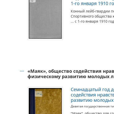
1-го января 1910 г
Конный лейб-гвардии по
Спортивного общества ко
... с 1-го января 1910 го
«Маяк», общество содействия нра
физическому развитию молодых 
Семнадцатый год д
содействия нравст
развитию молодых
Девятая государственная т
"Маяк", общество для с