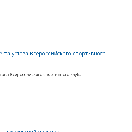
екта устава Всероссийского спортивного
тава Всероссийского спортивного клуба.
денных местной властью