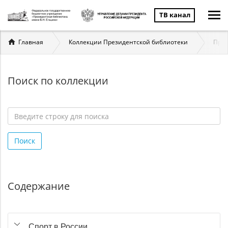
ТВ канал
Вы
Главная
Коллекции Президентской библиотеки
През
здесь
Поиск по коллекции
Введите
строку
Поиск
для
поиска
*
Содержание
Спорт в России