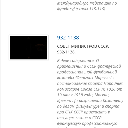
Международную Федерацию по
футболу] (сканы 115-116).
932-1138
СОВЕТ МИНИСТРОВ СССР.
932-1138.
В деле содержится: О
приглашении в СССР французской
профессиональной футбольной
команды "Олимпик Марсель" :
постановление Совета Народных
Комиссаров Союза ССР № 1026 от
10 июля 1938 года, Москва,
Кремль : [о разрешении Комитету
по делам физкультуры и спорта
при СНК СССР пригласить в
текущем сезоне в СССР
французскую профессиональную