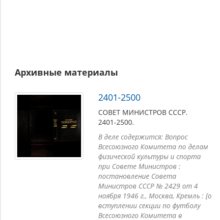
Архивные материалы
2401-2500
СОВЕТ МИНИСТРОВ СССР.
2401-2500.
В деле содержится: Вопрос
Всесоюзного Комитета по делам
физической культуры и спорта
при Совете Министров :
постановление Совета
Министров СССР № 2429 от 4
ноября 1946 г., Москва, Кремль : [о
вступлении секции по футболу
Всесоюзного Комитета в