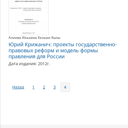
Алиева Ильхама Хельми Кызы
Юрий Крижанич: проекты государственно-
правовых реформ и модель формы
правления для России
Дата издания: 2012г.
Страницы
Назад
1
2
3
4