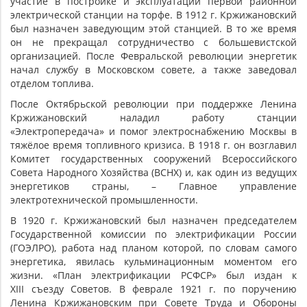
участие в постройке и эксплуатации первой районной
электрической станции на торфе. В 1912 г. Кржижановский
был назначен заведующим этой станцией. В то же время
он не прекращал сотрудничество с большевистской
организацией. После Февральской революции энергетик
начал службу в Московском совете, а также заведовал
отделом топлива.
После Октябрьской революции при поддержке Ленина
Кржижановский наладил работу станции
«Электропередача» и помог электроснабжению Москвы в
тяжёлое время топливного кризиса. В 1918 г. он возглавил
Комитет государственных сооружений Всероссийского
Совета Народного Хозяйства (ВСНХ) и, как один из ведущих
энергетиков страны, – Главное управление
электротехнической промышленности.
В 1920 г. Кржижановский был назначен председателем
Государственной комиссии по электрификации России
(ГОЭЛРО), работа над планом которой, по словам самого
энергетика, явилась кульминационным моментом его
жизни. «План электрификации РСФСР» был издан к
XIII съезду Советов. В феврале 1921 г. по поручению
Ленина Кржижановским при Совете Труда и Обороны