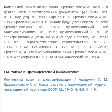
Лит.:
Глеб Максимилианович Кржижановский: Жизнь и
деятельность в фотографиях и документах : [Альбом / Сост.
В. П. Карцев]. М., 1986; Карцев В. П. Кржижановский. М.,
1985; Красильщиков В. В начале будущего: Повесть о Глебе
Кржижановском. М., 1973; Кржижановский Глеб
Максимилианович. М., 1975; Кржижановский Г. М. Об
электрификации (Речь на 8-м съезде Советов). М., 1990;
Он же. Социалистическое строительство. М.; Л.,
1936; Он же. Сочинения. Т. 1–3. М. ; Л., 1933–1936;
Круглов А. А. Глеб Максимилианович Кржижановский. М.,
1978; Флаксерман Ю. Н. Г. М. Кржижановский. М., 1964.
См. также в Президентской библиотеке:
Ленинский план в электрификации / Академик Г. М.
Кржижановский // Наша страна : ежемесячный журнал,
посвященный изучению СССР. М., 1940, № 4/5. С. 4-9
.