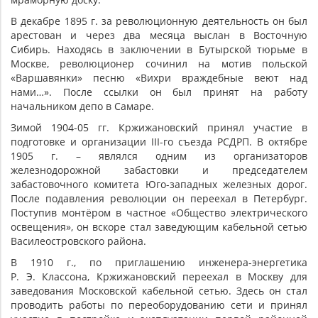
В декабре 1895 г. за революционную деятельность он был
арестован и через два месяца выслан в Восточную
Сибирь. Находясь в заключении в Бутырской тюрьме в
Москве, революционер сочинил на мотив польской
«Варшавянки» песню «Вихри враждебные веют над
нами…». После ссылки он был принят на работу
начальником депо в Самаре.
Зимой 1904-05 гг. Кржижановский принял участие в
подготовке и организации III-го съезда РСДРП. В октябре
1905 г. – являлся одним из организаторов
железнодорожной забастовки и председателем
забастовочного комитета Юго-западных железных дорог.
После подавления революции он переехал в Петербург.
Поступив монтёром в частное «Общество электрического
освещения», он вскоре стал заведующим кабельной сетью
Василеостровского района.
В 1910 г., по приглашению инженера-энергетика
Р. Э. Классона, Кржижановский переехал в Москву для
заведования Московской кабельной сетью. Здесь он стал
проводить работы по переоборудованию сети и принял