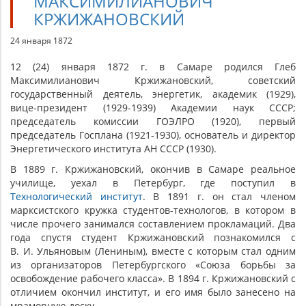
МАКСИМИЛИАНОВИЧ
КРЖИЖАНОВСКИЙ
24 января 1872
12 (24) января 1872 г. в Самаре родился Глеб
Максимилианович Кржижановский, советский
государственный деятель, энергетик, академик (1929),
вице-президент (1929-1939) Академии наук СССР;
председатель комиссии ГОЭЛРО (1920), первый
председатель Госплана (1921-1930), основатель и директор
Энергетического института АН СССР (1930).
В 1889 г. Кржижановский, окончив в Самаре реальное
училище, уехал в Петербург, где поступил в
Технологический институт
. В 1891 г. он стал членом
марксистского кружка студентов-технологов, в котором в
числе прочего занимался составлением прокламаций. Два
года спустя студент Кржижановский познакомился с
В. И. Ульяновым (Лениным), вместе с которым стал одним
из организаторов Петербургского «Союза борьбы за
освобождение рабочего класса». В 1894 г. Кржижановский с
отличием окончил институт, и его имя было занесено на
мраморную доску.