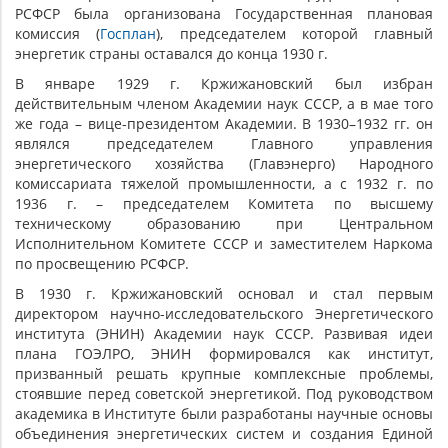
РСФСР была организована Государственная плановая
комиссия (
Госплан
), председателем которой главный
энергетик страны оставался до конца 1930 г.
В январе 1929 г. Кржижановский был избран
действительным членом Академии наук СССР, а в мае того
же года – вице-президентом Академии. В 1930–1932 гг. он
являлся председателем Главного управления
энергетического хозяйства (Главэнерго) Народного
комиссариата тяжелой промышленности, а с 1932 г. по
1936 г. – председателем Комитета по высшему
техническому образованию при Центральном
Исполнительном Комитете СССР и заместителем Наркома
по просвещению РСФСР.
В 1930 г. Кржижановский основал и стал первым
директором научно-исследовательского Энергетического
института (ЭНИН) Академии наук СССР. Развивая идеи
плана ГОЭЛРО, ЭНИН формировался как институт,
призванный решать крупные комплексные проблемы,
стоявшие перед советской энергетикой. Под руководством
академика в Институте были разработаны научные основы
объединения энергетических систем и создания Единой