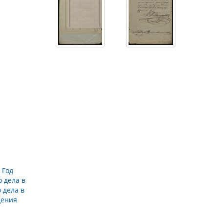
→
Год
 дела в
 дела в
дения