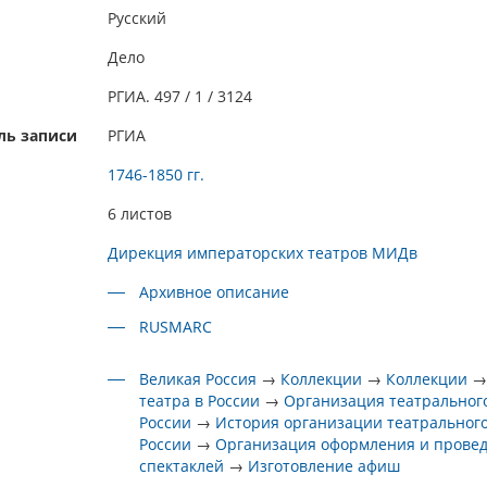
Русский
Дело
РГИА. 497 / 1 / 3124
ль записи
РГИА
1746-1850 гг.
6 листов
Дирекция императорских театров МИДв
Архивное описание
RUSMARC
Великая Россия
→
Коллекции
→
Коллекции
театра в России
→
Организация театрального
России
→
История организации театрального
России
→
Организация оформления и прове
спектаклей
→
Изготовление афиш