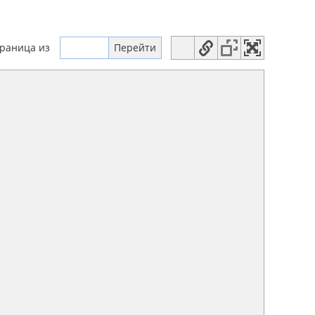
траница
из