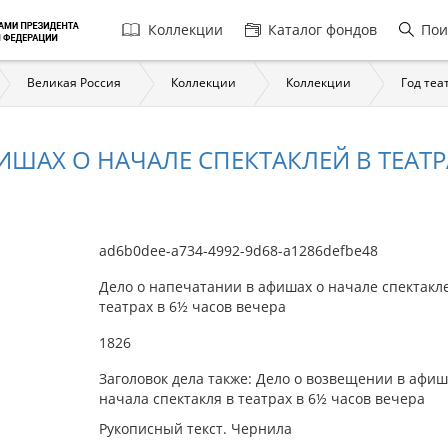
Главная
Коллекции
Каталог фондов
Пои
навигация
Великая Россия
Коллекции
Коллекции
Год теа
ШАХ О НАЧАЛЕ СПЕКТАКЛЕЙ В ТЕАТР
ad6b0dee-a734-4992-9d68-a1286defbe48
Дело о напечатании в афишах о начале спектакл
театрах в 6½ часов вечера
1826
Заголовок дела также: Дело о возвещении в афиш
начала спектакля в театрах в 6½ часов вечера
Рукописный текст. Чернила