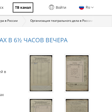
Ru
ск
ТВ канал
Войти
тра в России
Организация театрального дела в России
Исто
АХ В 6½ ЧАСОВ ВЕЧЕРА
ей в
ах