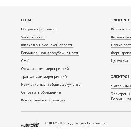
Карта
О НАС
ЭЛЕКТРОН
сайта
Общая информация
Коллекции
Ученый совет
Каталог фо
Филиал в Тюменской области
Новые пос
Региональная и зарубежная сеть
Формирован
СМИ
Центр ска
Организация мероприятий
Трансляции мероприятий
ЭЛЕКТРОН
Нормативные и общие документы
Читальный
Отправить обращение
Электронны
России и з
Контактная информация
© ФГБУ «Президентская библиотека
имени Б.Н. Ельцина», 2026