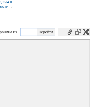
 дела в
ности
→
траница
из