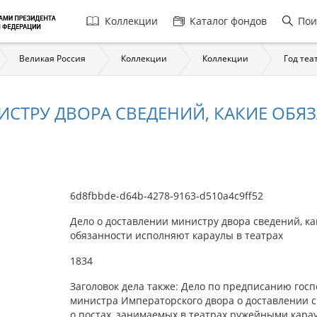
Главная
Коллекции
Каталог фондов
Пои
навигация
Великая Россия
Коллекции
Коллекции
Год теа
ИСТРУ ДВОРА СВЕДЕНИЙ, КАКИЕ ОБ
6d8fbbde-d64b-4278-9163-d510a4c9ff52
Дело о доставлении министру двора сведений, ка
обязанности исполняют караулы в театрах
1834
Заголовок дела также: Дело по предписанию гос
министра Императорского двора о доставлении 
о постах, занимаемых в театрах ружейными карау