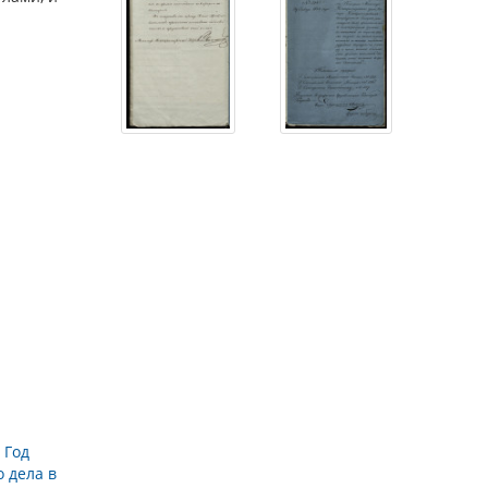
→
Год
 дела в