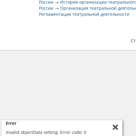
России
→
История организации театрального
России
→
Организация театральной деятель
Регламентация театральной деятельности
С
Error
Invalid objectData setting. Error code: 0