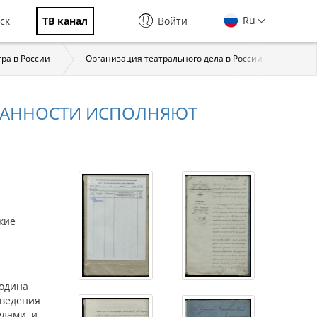
Ru
ск
ТВ канал
Войти
тра в России
Организация театрального дела в России
Исто
ЯЗАННОСТИ ИСПОЛНЯЮТ
кие
подина
сведения
лами, и