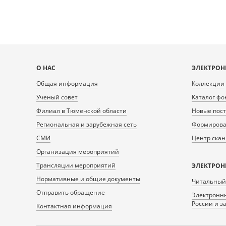
Карта
О НАС
ЭЛЕКТРОН
сайта
Общая информация
Коллекции
Ученый совет
Каталог фо
Филиал в Тюменской области
Новые пос
Региональная и зарубежная сеть
Формирован
СМИ
Центр ска
Организация мероприятий
Трансляции мероприятий
ЭЛЕКТРОН
Нормативные и общие документы
Читальный
Отправить обращение
Электронны
России и з
Контактная информация