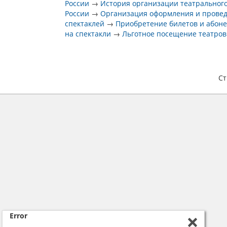
России
→
История организации театрального
России
→
Организация оформления и прове
спектаклей
→
Приобретение билетов и абон
на спектакли
→
Льготное посещение театров
С
Error