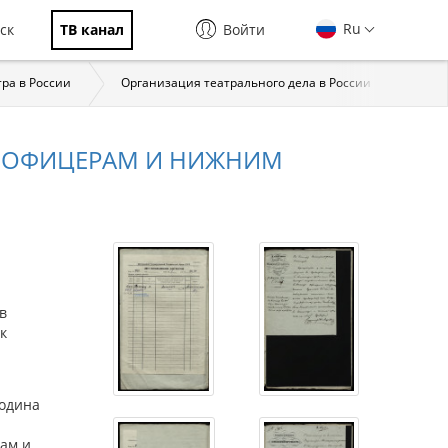
Ru
ск
ТВ канал
Войти
тра в России
Организация театрального дела в России
Исто
Ы ОФИЦЕРАМ И НИЖНИМ
в
к
подина
ам и