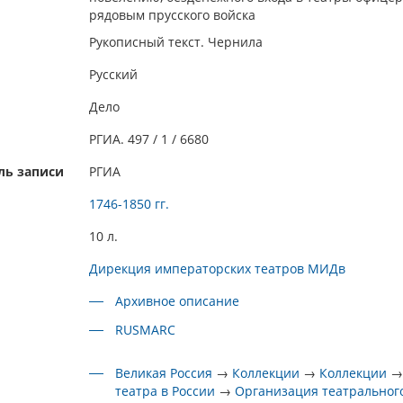
рядовым прусского войска
Рукописный текст. Чернила
Русский
Дело
РГИА. 497 / 1 / 6680
ль записи
РГИА
1746-1850 гг.
10 л.
Дирекция императорских театров МИДв
Архивное описание
RUSMARC
Великая Россия
→
Коллекции
→
Коллекции
театра в России
→
Организация театрального