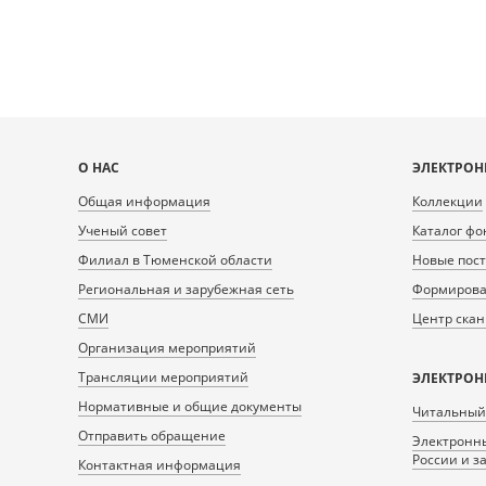
Карта
О НАС
ЭЛЕКТРОН
сайта
Общая информация
Коллекции
Ученый совет
Каталог фо
Филиал в Тюменской области
Новые пос
Региональная и зарубежная сеть
Формирован
СМИ
Центр ска
Организация мероприятий
Трансляции мероприятий
ЭЛЕКТРОН
Нормативные и общие документы
Читальный
Отправить обращение
Электронны
России и з
Контактная информация