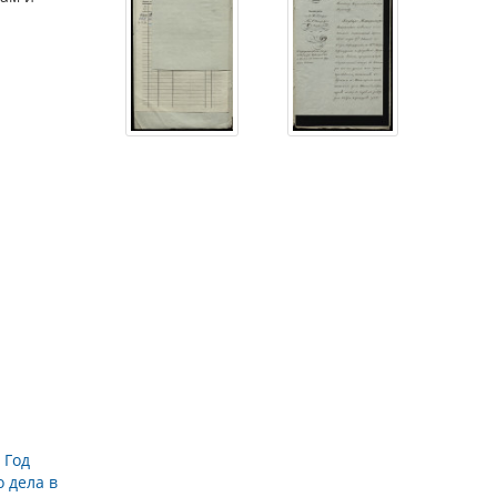
→
Год
 дела в