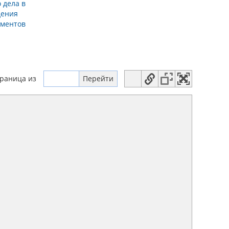
 дела в
дения
ементов
траница
из