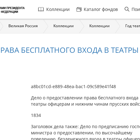
Главная
Коллекции
Каталог фондов
Пои
навигация
Великая Россия
Коллекции
Коллекции
Год теа
ПРАВА БЕСПЛАТНОГО ВХОДА В ТЕАТР
a8bc01cd-e889-48ea-bac1-09c589e41f48
Дело о предоставлении права бесплатного входа 
театры офицерам и нижним чинам прусских войс
1834
Заголовок дела также: Дело по предписанию гос
министра о предоставлении, по высочайшему
повелению, безденежного входа в театры офицер