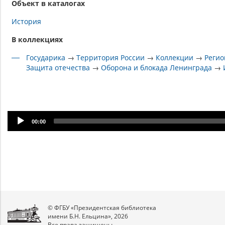
Объект в каталогах
История
В коллекциях
Государика
→
Территория России
→
Коллекции
→
Регио
Защита отечества
→
Оборона и блокада Ленинграда
→
Audio
00:00
Player
© ФГБУ «Президентская библиотека
имени Б.Н. Ельцина», 2026
Все права защищены.