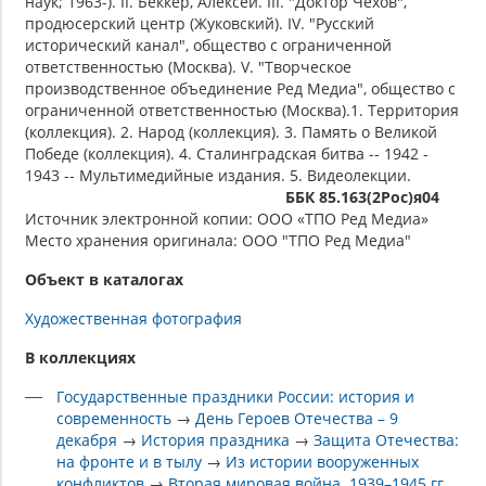
наук; 1963-). II. Беккер, Алексей. III. "Доктор Чехов",
продюсерский центр (Жуковский). IV. "Русский
исторический канал", общество с ограниченной
ответственностью (Москва). V. "Творческое
производственное объединение Ред Медиа", общество с
ограниченной ответственностью (Москва).1. Территория
(коллекция). 2. Народ (коллекция). 3. Память о Великой
Победе (коллекция). 4. Сталинградская битва -- 1942 -
1943 -- Мультимедийные издания. 5. Видеолекции.
ББК 85.163(2Рос)я04
Источник электронной копии: ООО «ТПО Ред Медиа»
Место хранения оригинала: ООО "ТПО Ред Медиа"
Объект в каталогах
Художественная фотография
В коллекциях
Государственные праздники России: история и
современность
→
День Героев Отечества – 9
декабря
→
История праздника
→
Защита Отечества:
на фронте и в тылу
→
Из истории вооруженных
конфликтов
→
Вторая мировая война. 1939–1945 гг.