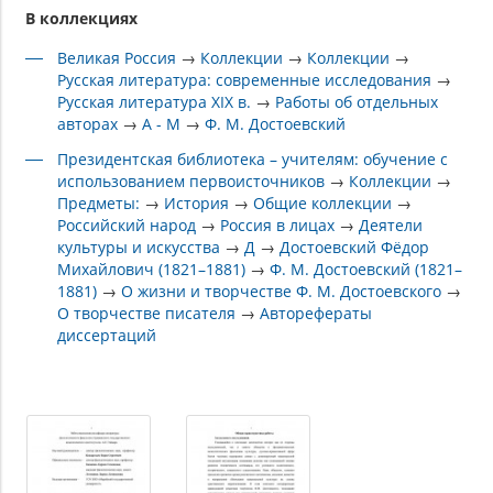
В коллекциях
Великая Россия
→
Коллекции
→
Коллекции
→
Русская литература: современные исследования
→
Русская литература XIX в.
→
Работы об отдельных
авторах
→
А - М
→
Ф. М. Достоевский
Президентская библиотека – учителям: обучение с
использованием первоисточников
→
Коллекции
→
Предметы:
→
История
→
Общие коллекции
→
Российский народ
→
Россия в лицах
→
Деятели
культуры и искусства
→
Д
→
Достоевский Фёдор
Михайлович (1821–1881)
→
Ф. М. Достоевский (1821–
1881)
→
О жизни и творчестве Ф. М. Достоевского
→
О творчестве писателя
→
Авторефераты
диссертаций