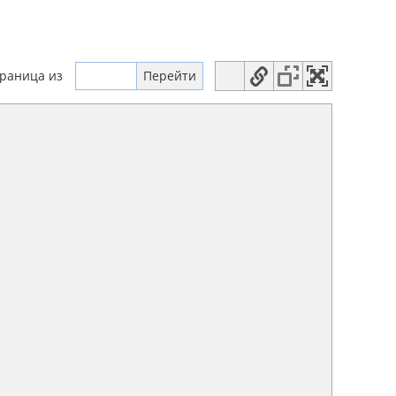
траница
из