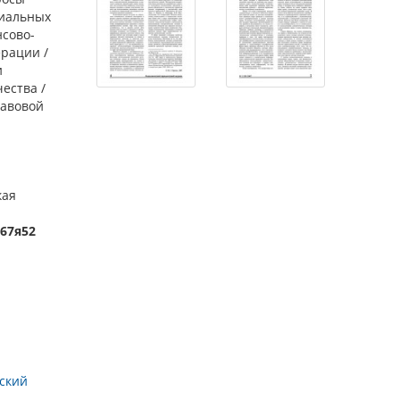
циальных
нсово-
рации /
и
ества /
равовой
кая
 67я52
ский