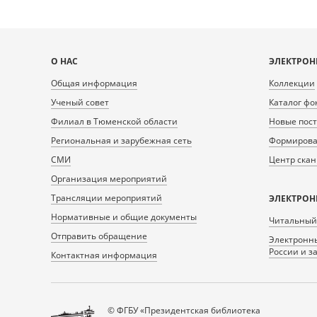
Карта
О НАС
ЭЛЕКТРОН
сайта
Общая информация
Коллекции
Ученый совет
Каталог фо
Филиал в Тюменской области
Новые пос
Региональная и зарубежная сеть
Формирован
СМИ
Центр ска
Организация мероприятий
Трансляции мероприятий
ЭЛЕКТРОН
Нормативные и общие документы
Читальный
Отправить обращение
Электронны
России и з
Контактная информация
© ФГБУ «Президентская библиотека