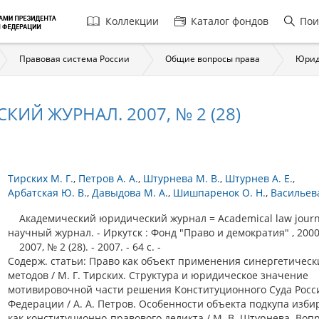
Главная
Коллекции
Каталог фондов
Пои
навигация
Правовая система России
Общие вопросы права
Юрид
Й ЖУРНАЛ. 2007, № 2 (28)
Тирских М. Г.
Петров А. А.
Штурнева М. В.
Штурнев А. Е.
Арбатская Ю. В.
Давыдова М. А.
Шишпаренок О. Н.
Васильева
Академический юридический журнал = Academical law journa
научный журнал. - Иркутск : Фонд "Право и демократия" , 2000
2007, № 2 (28). - 2007. - 64 с. -
Содерж. статьи: Право как объект применения синергетическ
методов / М. Г. Тирских. Структура и юридическое значение
мотивировочной части решения Конституционного Суда Росс
Федерации / А. А. Петров. Особенности объекта подкупа изби
как конституционно-правового деликта / М. В. Штурнева. Воп