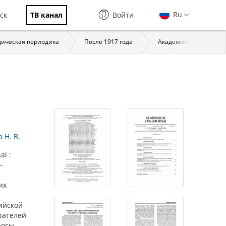
Ru
ск
ТВ канал
Войти
ическая периодика
После 1917 года
Академический юридич
 Н. В.
l :
-
их
ийской
рателей
росы