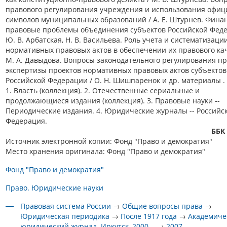
правового регулирования учреждения и использования офи
символов муниципальных образований / А. Е. Штурнев. Фина
правовые проблемы объединения субъектов Российской Феде
Ю. В. Арбатская, Н. В. Васильева. Роль учета и систематизаци
нормативных правовых актов в обеспечении их правового кач
М. А. Давыдова. Вопросы законодательного регулирования п
экспертизы проектов нормативных правовых актов субъектов
Российской Федерации / О. Н. Шишпаренок и др. материалы .
1. Власть (коллекция). 2. Отечественные сериальные и
продолжающиеся издания (коллекция). 3. Правовые науки --
Периодические издания. 4. Юридические журналы -- Российс
Федерация.
ББК
Источник электронной копии: Фонд "Право и демократия"
Место хранения оригинала: Фонд "Право и демократия"
Фонд "Право и демократия"
Право. Юридические науки
Правовая система России
→
Общие вопросы права
→
Юридическая периодика
→
После 1917 года
→
Академиче
юридический журнал. Иркутск, 2000- .
→
2007