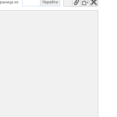
траница
из