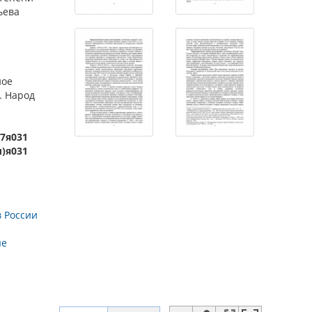
ьева
ное
. Народ
-7я031
л)я031
в России
ые