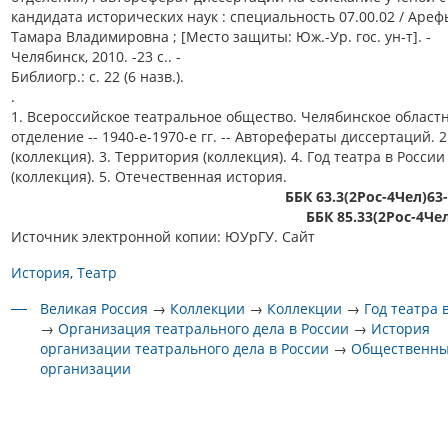
кандидата исторических наук : специальность 07.00.02 / Ареф
Тамара Владимировна ; [Место защиты: Юж.-Ур. гос. ун-т]. -
Челябинск, 2010. -23 с.. -
Библиогр.: с. 22 (6 назв.).
.
1. Всероссийское театральное общество. Челябинское област
отделение -- 1940-е-1970-е гг. -- Авторефераты диссертаций. 2
(коллекция). 3. Территория (коллекция). 4. Год театра в России
(коллекция). 5. Отечественная история.
ББК 63.3(2Рос-4Чел)63
ББК 85.33(2Рос-4Че
Источник электронной копии: ЮУрГУ. Сайт
История
Театр
Великая Россия
→
Коллекции
→
Коллекции
→
Год театра 
→
Организация театрального дела в России
→
История
организации театрального дела в России
→
Общественн
организации