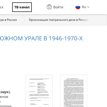
Ru
ск
ТВ канал
Войти
тра в России
Организация театрального дела в России
Исто
ЖНОМ УРАЛЕ В 1946-1970-Х
наук).
Южном
о
степени