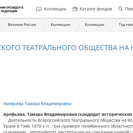
Главная
Коллекции
Каталог фондов
Пои
навигация
Великая Россия
Коллекции
Коллекции
Год теа
КОГО ТЕАТРАЛЬНОГО ОБЩЕСТВА НА Ю
Арефьева Тамара Владимировна
Арефьева, Тамара Владимировна (кандидат исторических 
Деятельность Всероссийского театрального общества на 
Урале в 1946-1970-х гг. : (на примере Челябинского областног
отделения) : автореферат диссертации на соискание ученой 