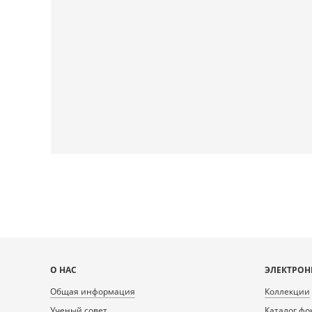
Карта
О НАС
ЭЛЕКТРОН
сайта
Общая информация
Коллекции
Ученый совет
Каталог фо