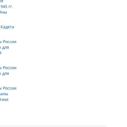
ые
945 гг.
ойны
 Кадета
ы России
 для
й
ы России
 для
ы России
иалы
тике