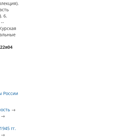
ллекция).
асть
. 6.
--
Курская
тальные
622я04
ы России
ность
→
→
945 гг.
→