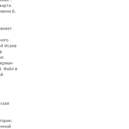
карта.
имени Б.
вляет.
ного
ей Исаев
ир
ис
Герман
3. Файл в
ий
рская
сторик;
ченной