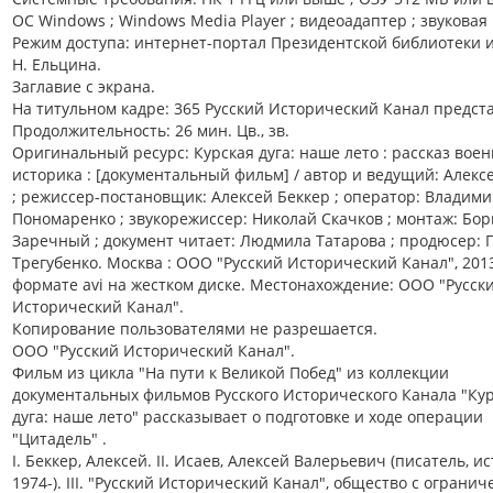
ОС Windows ; Windows Media Player ; видеоадаптер ; звуковая 
Режим доступа: интернет-портал Президентской библиотеки 
Н. Ельцина.
Заглавие с экрана.
На титульном кадре: 365 Русский Исторический Канал предста
Продолжительность: 26 мин. Цв., зв.
Оригинальный ресурс: Курская дуга: наше лето : рассказ воен
историка : [документальный фильм] / автор и ведущий: Алекс
; режиссер-постановщик: Алексей Беккер ; оператор: Владим
Пономаренко ; звукорежиссер: Николай Скачков ; монтаж: Бор
Заречный ; документ читает: Людмила Татарова ; продюсер: 
Трегубенко. Москва : ООО "Русский Исторический Канал", 201
формате avi на жестком диске. Местонахождение: ООО "Русск
Исторический Канал".
Копирование пользователями не разрешается.
ООО "Русский Исторический Канал".
Фильм из цикла "На пути к Великой Побед" из коллекции
документальных фильмов Русского Исторического Канала "Ку
дуга: наше лето" рассказывает о подготовке и ходе операции
"Цитадель" .
I. Беккер, Алексей. II. Исаев, Алексей Валерьевич (писатель, и
1974-). III. "Русский Исторический Канал", общество с ограни