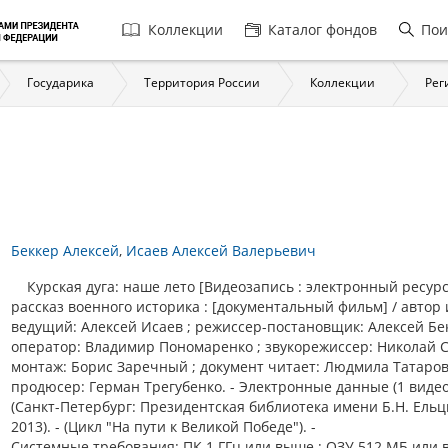
Главная
Коллекции
Каталог фондов
Пои
навигация
Государика
Территория России
Коллекции
Рег
Беккер Алексей
Исаев Алексей Валерьевич
Курская дуга: наше лето [Видеозапись : электронный ресурс]
рассказ военного историка : [документальный фильм] / автор 
ведущий: Алексей Исаев ; режиссер-постановщик: Алексей Бек
оператор: Владимир Пономаренко ; звукорежиссер: Николай С
монтаж: Борис Заречный ; документ читает: Людмила Татаров
продюсер: Герман Трегубенко. - Электронные данные (1 видео
(Санкт-Петербург: Президентская библиотека имени Б.Н. Ельц
2013). - (Цикл "На пути к Великой Победе"). -
Системные требования: ПК 1 ГГц или выше ; ОЗУ 512 МБ или 