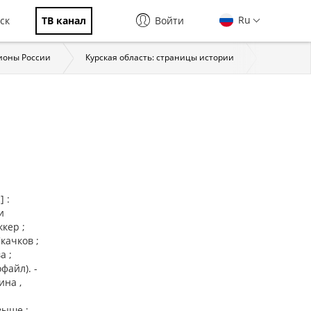
Ru
ск
ТВ канал
Войти
ионы России
Курская область: страницы истории
Курская д
 :
и
кер ;
качков ;
а ;
файл). -
ина ,
выше ;