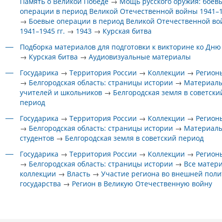
Память о Великой Победе
→
Мощь русского оружия: боев
операции в период Великой Отечественной войны 1941–1
→
Боевые операции в период Великой Отечественной в
1941–1945 гг.
→
1943
→
Курская битва
Подборка материалов для подготовки к викторине ко Дню
→
Курская битва
→
Аудиовизуальные материалы
Государика
→
Территория России
→
Коллекции
→
Регион
→
Белгородская область: страницы истории
→
Материалы
учителей и школьников
→
Белгородская земля в советски
период
Государика
→
Территория России
→
Коллекции
→
Регион
→
Белгородская область: страницы истории
→
Материалы
студентов
→
Белгородская земля в советский период
Государика
→
Территория России
→
Коллекции
→
Регион
→
Белгородская область: страницы истории
→
Все матер
коллекции
→
Власть
→
Участие региона во внешней поли
государства
→
Регион в Великую Отечественную войну