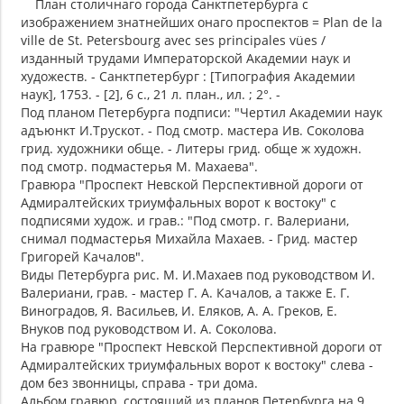
План столичнаго города Санктпетербурга с
изображением знатнейших онаго проспектов = Plan de la
ville de St. Petersbourg avec ses principales vües /
изданный трудами Императорской Академии наук и
художеств. - Санктпетербург : [Типография Академии
наук], 1753. - [2], 6 с., 21 л. план., ил. ; 2°. -
Под планом Петербурга подписи: "Чертил Академии наук
адъюнкт И.Трускот. - Под смотр. мастера Ив. Соколова
грид. художники обще. - Литеры грид. обще ж художн.
под смотр. подмастерья М. Махаева".
Гравюра "Проспект Невской Перспективной дороги от
Адмиралтейских триумфальных ворот к востоку" с
подписями худож. и грав.: "Под смотр. г. Валериани,
снимал подмастерья Михайла Махаев. - Грид. мастер
Григорей Качалов".
Виды Петербурга рис. М. И.Махаев под руководством И.
Валериани, грав. - мастер Г. А. Качалов, а также Е. Г.
Виноградов, Я. Васильев, И. Еляков, А. А. Греков, Е.
Внуков под руководством И. А. Соколова.
На гравюре "Проспект Невской Перспективной дороги от
Адмиралтейских триумфальных ворот к востоку" слева -
дом без звонницы, справа - три дома.
Альбом гравюр, состоящий из планов Петербурга на 9