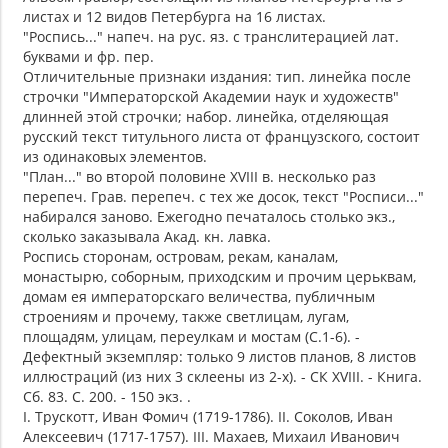
листах и 12 видов Петербурга на 16 листах.
"Роспись..." напеч. на рус. яз. с транслитерацией лат.
буквами и фр. пер.
Отличительные признаки издания: тип. линейка после
строчки "Императорской Академии наук и художеств"
длинней этой строчки; набор. линейка, отделяющая
русский текст титульного листа от французского, состоит
из одинаковых элементов.
"План..." во второй половине XVIII в. несколько раз
перепеч. Грав. перепеч. с тех же досок, текст "Росписи..."
набирался заново. Ежегодно печаталось столько экз.,
сколько заказывала Акад. кн. лавка.
Роспись сторонам, островам, рекам, каналам,
монастырю, соборным, приходским и прочим церьквам,
домам ея императорскаго величества, публичным
строениям и прочему, также светлицам, лугам,
площадям, улицам, переулкам и мостам (С.1-6). -
Дефектный экземпляр: только 9 листов планов, 8 листов
иллюстраций (из них 3 склеены из 2-х). - СК XVIII. - Книга.
Сб. 83. С. 200. - 150 экз. .
I. Трускотт, Иван Фомич (1719-1786). II. Соколов, Иван
Алексеевич (1717-1757). III. Махаев, Михаил Иванович