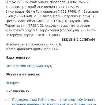
(1716-1770). IV. Валериани, Джузеппе (1708-1762). V.
Качалов, Григорий Аникиевич (1711-1759). VI.
Виноградов, Ефим Григорьевич (1725-1768). VII. Васильев,
Яков (1730-1760). VIII. Еляков, Иван Петрович (1725-). IX.
Греков, Алексей Ангилеевич (1726-). X. Внуков, Еким
Терентьевич (1723-). XI. Академическая типография
(Санкт-Петербург).1. Территория (коллекция). 2. Санкт-
Петербург, город -- 18 в. -- Планы.
ББК 63.3(2-2СПб)я64
Источник электронной копии: РГБ
Место хранения оригинала: РГБ
Издательство
[типография Академии наук]
Объект в каталогах
История
В коллекциях
Президентская библиотека – учителям: обучение с
использованием первоисточников
→
Коллекции
→