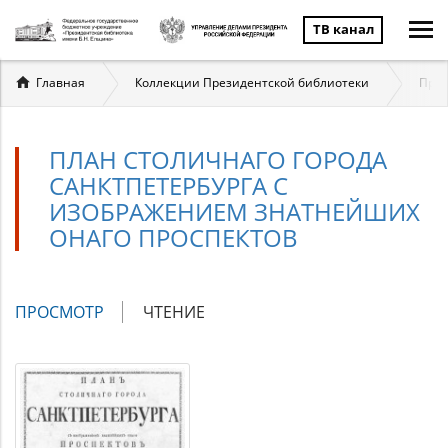
ТВ канал
Вы
Главная
Коллекции Президентской библиотеки
През
здесь
ПЛАН СТОЛИЧНАГО ГОРОДА
САНКТПЕТЕРБУРГА С
ИЗОБРАЖЕНИЕМ ЗНАТНЕЙШИХ
ОНАГО ПРОСПЕКТОВ
Главные
ПРОСМОТР
(АКТИВНАЯ
ЧТЕНИЕ
вкладки
ВКЛАДКА)