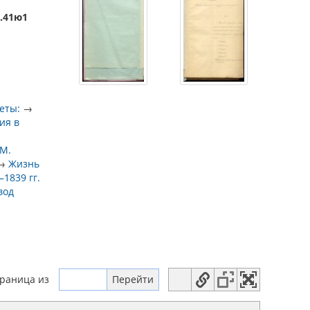
3.41ю1
еты:
→
ия в
 М.
→
Жизнь
1839 гг.
вод
траница
из