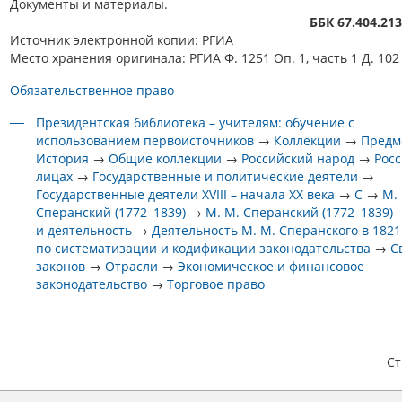
Документы и материалы.
ББК 67.404.21
Источник электронной копии: РГИА
Место хранения оригинала: РГИА Ф. 1251 Оп. 1, часть 1 Д. 102
Обязательственное право
Президентская библиотека – учителям: обучение с
использованием первоисточников
→
Коллекции
→
Предм
История
→
Общие коллекции
→
Российский народ
→
Росс
лицах
→
Государственные и политические деятели
→
Государственные деятели XVIII – начала XX века
→
С
→
М.
Сперанский (1772–1839)
→
М. М. Сперанский (1772–1839)
и деятельность
→
Деятельность М. М. Сперанского в 1821–
по систематизации и кодификации законодательства
→
С
законов
→
Отрасли
→
Экономическое и финансовое
законодательство
→
Торговое право
С