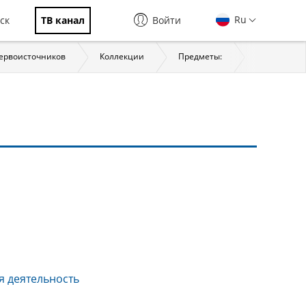
Ru
ск
ТВ канал
Войти
первоисточников
Коллекции
Предметы:
История
я деятельность