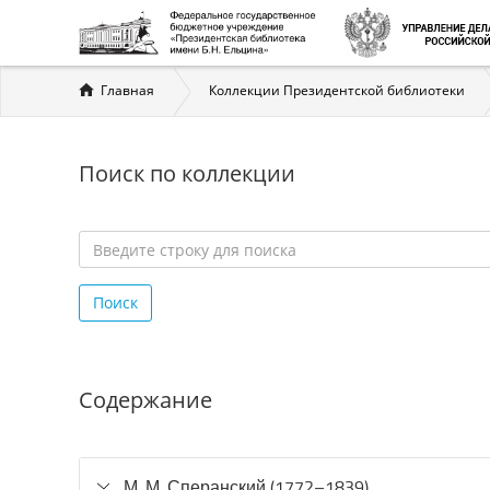
Вы
Главная
Коллекции Президентской библиотеки
здесь
Поиск по коллекции
Введите
строку
Поиск
для
поиска
*
Содержание
М. М. Сперанский (1772–1839)