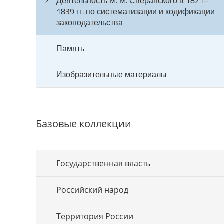
Деятельность М. М. Сперанского в 1821–
1839 гг. по систематизации и кодификации
законодательства
Память
Изобразительные материалы
Базовые коллекции
Государственная власть
Российский народ
Территория России