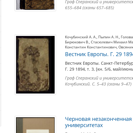
Граф Сперанский и университетский
655–684 (сканы 657–685)
Кочубинский А. А.
,
Пыпин А. Н.
,
Голова
Бирюкович В.
,
Стасюлевич Михаил М
Константин Константинович
,
Овсяник
Вестник Европы. Г. 29 1894,
Вестник Европы. Санкт-Петербур
Г. 29 1894, т. 3, [кн. 5/6, май/июн
Граф Сперанский и университетский
Кочубинский. С. 5–43 (сканы 9–47)
Черновая незаконченная 
университетах