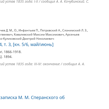
 устав 1835 года: I-II / сообщил А. А. Кочубинский. С.
чев Д. М.
,
О.
,
Инфантьев П.
,
Петровский А.
,
Слонимский Л. З.
,
атвеевич
,
Ковалевский Максим Максимович
,
Арсеньев
о-Куликовский Дмитрий Николаевич
 т. 3, [кн. 5/6, май/июнь]
г, 1866-1918.
ь]. 1894.
 устав 1835 года: III-IV: окончание / сообщил А. А.
записка М. М. Сперанского об