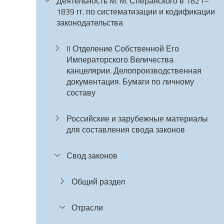
Деятельность М. М. Сперанского в 1821–
1839 гг. по систематизации и кодификации
законодательства
II Отделение Собственной Его
Императорского Величества
канцелярии. Делопроизводственная
документация. Бумаги по личному
составу
Российские и зарубежные материалы
для составления свода законов
Свод законов
Общий раздел
Отрасли