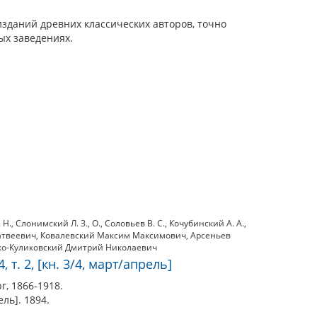
зданий древних классических авторов, точно
ых заведениях.
 Н.
,
Слонимский Л. З.
,
О.
,
Соловьев В. С.
,
Кочубинский А. А.
,
атвеевич
,
Ковалевский Максим Максимович
,
Арсеньев
о-Куликовский Дмитрий Николаевич
 т. 2, [кн. 3/4, март/апрель]
г, 1866-1918.
рель]. 1894.