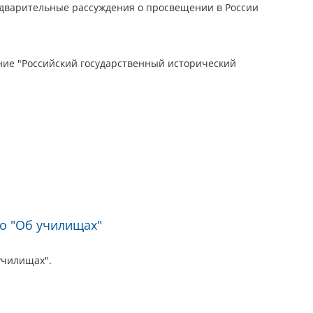
едварительные рассуждения о просвещении в России
ие "Российский государственный исторический
го "Об училищах"
училищах".