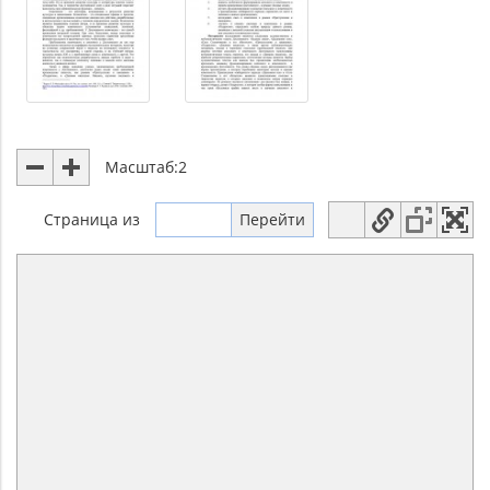
Масштаб:
2
Страница
из