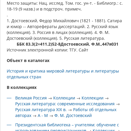
Место защиты: Нац. исслед. Том. гос. ун-т. - Библиогр.: с.
18-19 (9 назв.) и в подстроч. примеч.
.
1. Достоевский, Федор Михайлович (1821 - 1881). Сатира
и юмор -- Авторефераты диссертаций. 2. Русский язык
(коллекция). 3. Россия в лицах (коллекция). 4. Ф. М.
Достоевский (коллекция). 5. Русская литература.
ББК 83.3(2=411.2)52-8Достоевский, Ф.М.,447я031
Источник электронной копии: ТГУ. Сайт
Объект в каталогах
История и критика мировой литературы и литературы
отдельных стран
В коллекциях
Великая Россия
→
Коллекции
→
Коллекции
→
Русская литература: современные исследования
→
Русская литература XIX в.
→
Работы об отдельных
авторах
→
А - М
→
Ф. М. Достоевский
Президентская библиотека – учителям: обучение с
использованием первоисточников
→
Коллекции
→