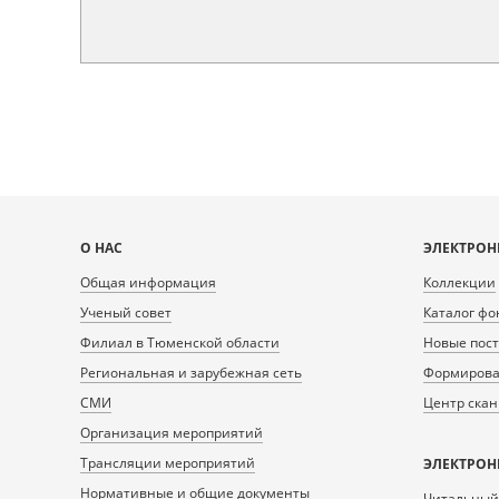
Карта
О НАС
ЭЛЕКТРОН
сайта
Общая информация
Коллекции
Ученый совет
Каталог фо
Филиал в Тюменской области
Новые пос
Региональная и зарубежная сеть
Формирован
СМИ
Центр ска
Организация мероприятий
Трансляции мероприятий
ЭЛЕКТРОН
Нормативные и общие документы
Читальный