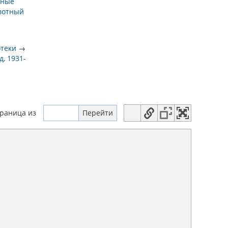
дные
вотный
отеки
→
, 1931-
траница
из