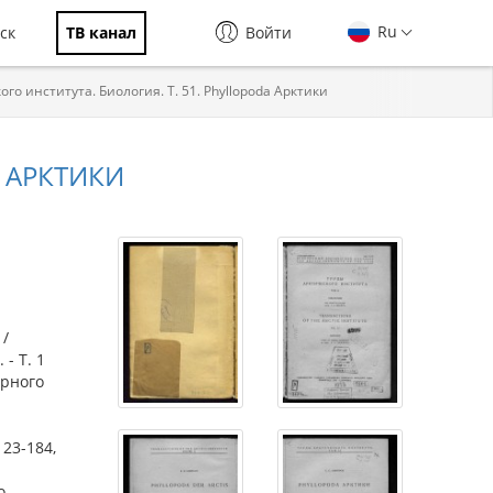
Ru
ск
ТВ канал
Войти
го института. Биология. Т. 51. Phyllopoda Арктики
A АРКТИКИ
 /
- Т. 1
ерного
123-184,
о