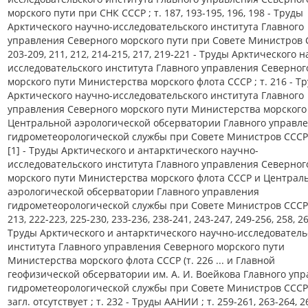
морского пути при СНК СССР ; т. 187, 193-195, 196, 198 - Труды
Арктического научно-исследовательского института Главного
управления Северного морского пути при Совете Министров С
203-209, 211, 212, 214-215, 217, 219-221 - Труды Арктического 
исследовательского института Главного управления Северног
морского пути Министерства морского флота СССР ; т. 216 - Т
Арктического научно-исследовательского института Главного
управления Северного морского пути Министерства морского
Центральной аэрологической обсерватории Главного управл
гидрометеорологической службы при Совете Министров СССР ;
[1] - Труды Арктического и антарктического научно-
исследовательского института Главного управления Северног
морского пути Министерства морского флота СССР и Централ
аэрологической обсерватории Главного управления
гидрометеорологической службы при Совете Министров СССР ;
213, 222-223, 225-230, 233-236, 238-241, 243-247, 249-256, 258, 26
Труды Арктического и антарктического научно-исследователь
института Главного управления Северного морского пути
Министерства морского флота СССР (т. 226 ... и Главной
геофизической обсерватории им. А. И. Воейкова Главного уп
гидрометеорологической службы при Совете Министров СССР) 
загл. отсутствует ; т. 232 - Труды ААНИИ ; т. 259-261, 263-264, 2