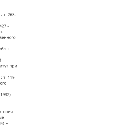
 т. 268,
427 -
о-
твенного
бл. т.
й
титут при
 т. 119
ого
(1932)
ритория
ые
а --