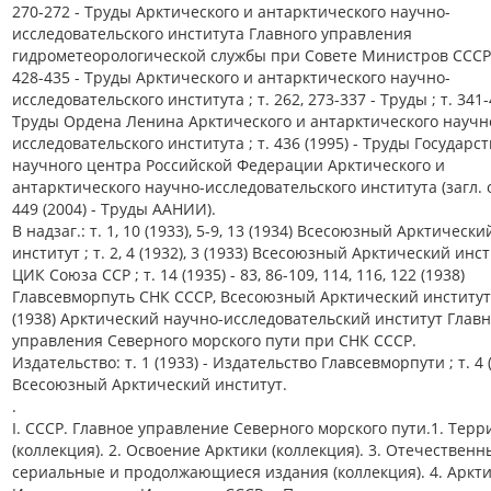
270-272 - Труды Арктического и антарктического научно-
исследовательского института Главного управления
гидрометеорологической службы при Совете Министров СССР ;
428-435 - Труды Арктического и антарктического научно-
исследовательского института ; т. 262, 273-337 - Труды ; т. 341-
Труды Ордена Ленина Арктического и антарктического научн
исследовательского института ; т. 436 (1995) - Труды Государс
научного центра Российской Федерации Арктического и
антарктического научно-исследовательского института (загл. о
449 (2004) - Труды ААНИИ).
В надзаг.: т. 1, 10 (1933), 5-9, 13 (1934) Всесоюзный Арктически
институт ; т. 2, 4 (1932), 3 (1933) Всесоюзный Арктический инс
ЦИК Союза ССР ; т. 14 (1935) - 83, 86-109, 114, 116, 122 (1938)
Главсевморпуть СНК СССР, Всесоюзный Арктический институт ;
(1938) Арктический научно-исследовательский институт Главн
управления Северного морского пути при СНК СССР.
Издательство: т. 1 (1933) - Издательство Главсевморпути ; т. 4 
Всесоюзный Арктический институт.
.
I. СССР. Главное управление Северного морского пути.1. Тер
(коллекция). 2. Освоение Арктики (коллекция). 3. Отечественн
сериальные и продолжающиеся издания (коллекция). 4. Арктик