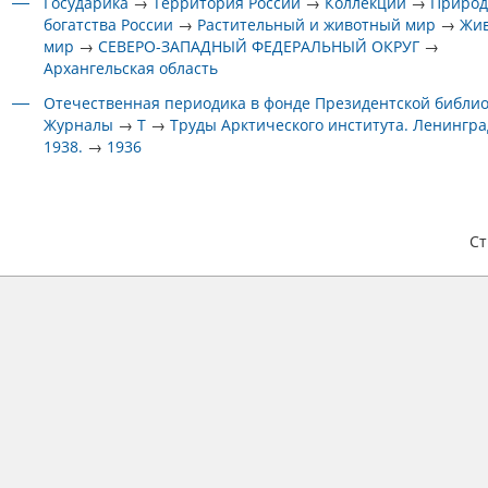
Государика
→
Территория России
→
Коллекции
→
Приро
богатства России
→
Растительный и животный мир
→
Жи
мир
→
СЕВЕРО-ЗАПАДНЫЙ ФЕДЕРАЛЬНЫЙ ОКРУГ
→
Архангельская область
Отечественная периодика в фонде Президентской библи
Журналы
→
Т
→
Труды Арктического института. Ленинград
1938.
→
1936
С