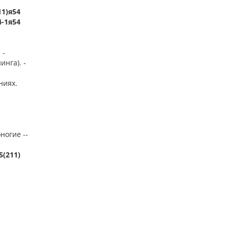
11)я54
4-1я54
 -
инга). -
ниях.
ногие --
5(211)