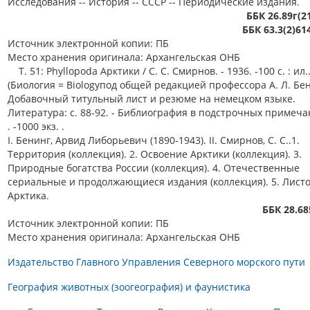
Исследования -- История -- СССР -- Периодические издания.
ББК 26.89г(2
ББК 63.3(2)61
Источник электронной копии: ПБ
Место хранения оригинала: Архангельская ОНБ
Т. 51: Phyllopoda Арктики / С. С. Смирнов. - 1936. -100 с. : ил..
(Биология = Biologyпод общей редакцией профессора А. Л. Бен
Добавочный титульный лист и резюме на немецком языке.
Литература: с. 88-92. - Библиография в подстрочных примеча
. -1000 экз. .
I. Бенинг, Арвид Либорьевич (1890-1943). II. Смирнов, С. С..1.
Территория (коллекция). 2. Освоение Арктики (коллекция). 3.
Природные богатства России (коллекция). 4. Отечественные
сериальные и продолжающиеся издания (коллекция). 5. Листо
Арктика.
ББК 28.68
Источник электронной копии: ПБ
Место хранения оригинала: Архангельская ОНБ
Издательство Главного Управления Северного морского пути
География животных (зоогеография) и фаунистика