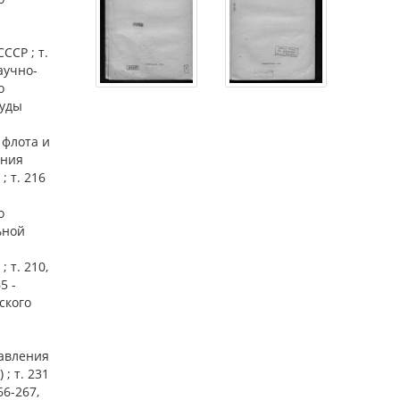
ССР ; т.
научно-
о
руды
 флота и
ения
 т. 216
о
ьной
 т. 210,
5 -
ского
равления
; т. 231
66-267,