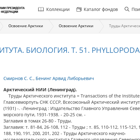
Главная
Коллекции
Каталог фондов
Пои
навигация
Освоение Арктики
Освоение Арктики
Труды Арктическо
ТУТА. БИОЛОГИЯ. Т. 51. PHYLLOPOD
Смирнов С. С.
Бенинг Арвид Либорьевич
Арктический НИИ (Ленинград).
Труды Арктического института = Transactions of the Institute
Главсевморпуть СНК СССР, Всесоюзный Арктический институт. 
(1931) -. -Ленинград : Издательство Главного Управления Сев
морского пути, 1931-1938. - 20-25 см. -
Заглавия в томах 26-80 - Труды.
Заглавия: т. 81-84, 26-108, 112 - Труды ; т. 85, 110-112, 115-121, 
188, 190, 191, 200, 201, 202 - Труды Арктического научно-
исследовательского института Главного управления Северног